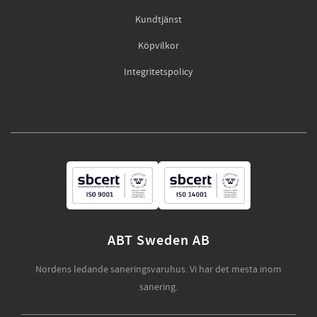
Kundtjänst
Köpvilkor
Integritetspolicy
ABT Sweden AB
Nordens ledande saneringsvaruhus. Vi har det mesta inom
sanering.