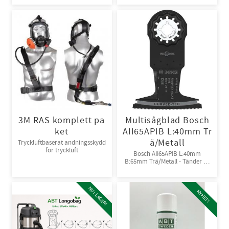
3M RAS komplett pa
Multisågblad Bosch
ket
AII65APIB L:40mm Tr
ä/Metall
Tryckluftbaserat andningsskydd
för tryckluft
Bosch AII65APIB L:40mm
B:65mm Trä/Metall - Tänder av
Bi-metall
NU I LAGER!
NYHET!