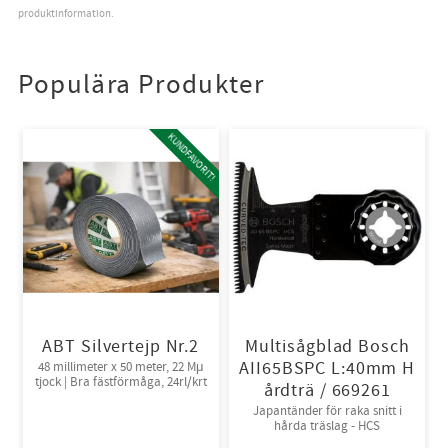
produktinformation.
Populära Produkter
KUNDFAVORIT!
ABT Silvertejp Nr.2
Multisågblad Bosch
AII65BSPC L:40mm H
48 millimeter x 50 meter, 22 Mμ
tjock | Bra fästförmåga, 24rl/krt
årdträ / 669261
Japantänder för raka snitt i
hårda träslag - HCS