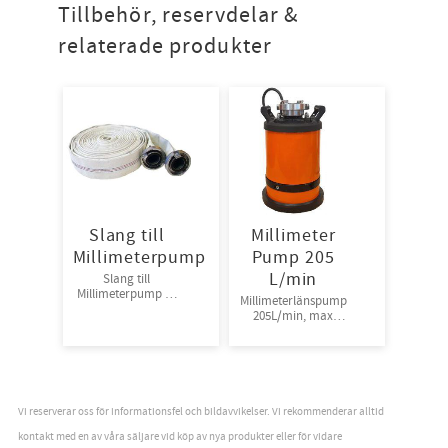
Tillbehör, reservdelar &
relaterade produkter
Slang till
Millimeter
Millimeterpump
Pump 205
L/min
Slang till
Millimeterpump 15
Millimeterlänspump
Meter. 2”
205L/min, max
lyfthöjd 11 m. Vikt:
12kg. 2” ABT370
Vi reserverar oss för informationsfel och bildavvikelser. Vi rekommenderar alltid
kontakt med en av våra säljare vid köp av nya produkter eller för vidare