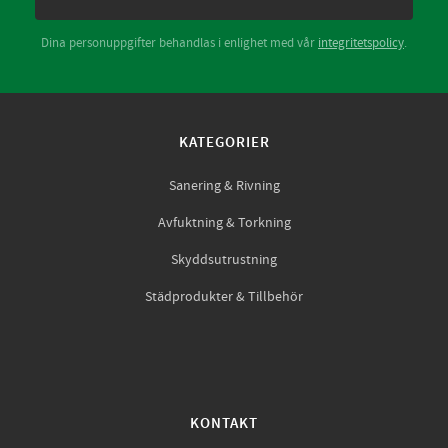
Dina personuppgifter behandlas i enlighet med vår
integritetspolicy
.
KATEGORIER
Sanering & Rivning
Avfuktning & Torkning
Skyddsutrustning
Städprodukter & Tillbehör
KONTAKT