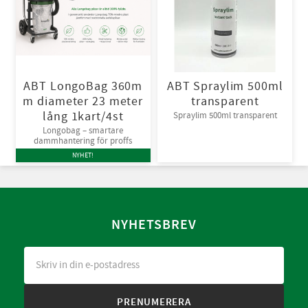
ABT LongoBag 360m
ABT Spraylim 500ml
m diameter 23 meter
transparent
lång 1kart/4st
Spraylim 500ml transparent
Longobag – smartare
dammhantering för proffs
NYHET!
NYHETSBREV
PRENUMERERA