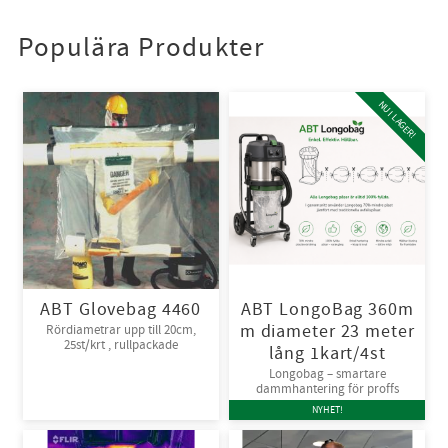
Populära Produkter
NU I LAGER!
ABT Glovebag 4460
ABT LongoBag 360m
m diameter 23 meter
Rördiametrar upp till 20cm,
25st/krt , rullpackade
lång 1kart/4st
Longobag – smartare
dammhantering för proffs
NYHET!