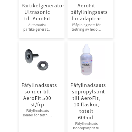
Partikelgenerator
AeroFit
Ultrasonic
påfyllningssats
till AeroFit
för adaptrar
Automatisk
Påfyllningssats för
partikelgenerator
testning av hel och
till AeroFit
halvmask - CNC
Påfyllnadssats
Påfyllnadssats
sonder till
isopropylsprit
AeroFit 500
till AeroFit,
st/frp
10 flaskor,
totalt
Påfyllnadssats
sonder för testning
600ml.
av FFP-masker till
Påfyllnadssats
AeroFit
isopropylsprit till