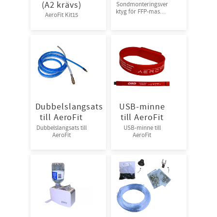
(A2 krävs)
Sondmonteringsver
ktyg för FFP-masker
AeroFit Kit15
till AeroFit
Dubbelslangsats
USB-minne
till AeroFit
till AeroFit
Dubbelslangsats till
USB-minne till
AeroFit
AeroFit