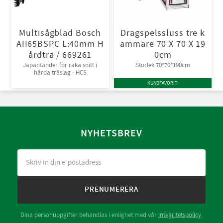
Multisågblad Bosch
Dragspelssluss tre k
AII65BSPC L:40mm H
ammare 70 X 70 X 19
årdträ / 669261
0cm
Japantänder för raka snitt i
Storlek 70*70*190cm
hårda träslag - HCS
KUNDFAVORIT!
NYHETSBREV
PRENUMERERA
Dina personuppgifter behandlas i enlighet med vår
integritetspolicy
.