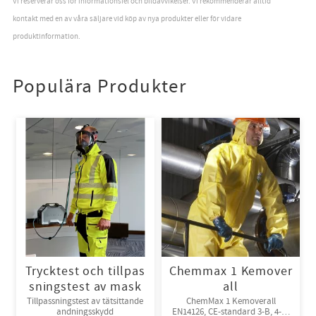
Vi reserverar oss för informationsfel och bildavvikelser. Vi rekommenderar alltid
kontakt med en av våra säljare vid köp av nya produkter eller för vidare
produktinformation.
Populära Produkter
Trycktest och tillpas
Chemmax 1 Kemover
sningstest av mask
all
Tillpassningstest av tätsittande
ChemMax 1 Kemoverall
andningsskydd
EN14126, CE-standard 3-B, 4-B,