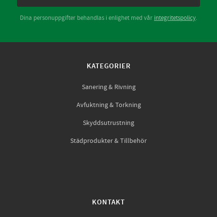
Dina personuppgifter behandlas i enlighet med vår
integritetspolicy
.
KATEGORIER
Sanering & Rivning
Avfuktning & Torkning
Skyddsutrustning
Städprodukter & Tillbehör
KONTAKT