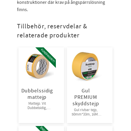
konstruktioner där krav på ångspärrslösning
finns.
Tillbehör, reservdelar &
relaterade produkter
KUNDFAVORIT!
Dubbelssidig
Gul
mattejp
PREMIUM
skyddstejp
Mattejp. Vit
Dubbelsidig,
Gul rivbar tejp,
48mm*25m
50mm*33m, 16Mμ
Medelstark
36rl/krt
fästförmåga
36rl/krt