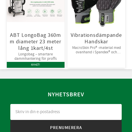
ABT LongoBag 360m
Vibrationsdämpande
m diameter 23 meter
Handskar
lång 1kart/4st
MacroSkin Pro® -material med
ovanhand i Spandex® och
Longobag – smartare
kardborreknäppning. 6par/bunt
dammhantering för proffs
NYHET!
NYHETSBREV
PRENUMERERA