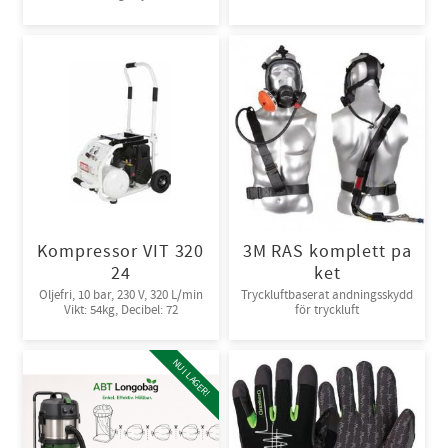
5-B, 6-B. Engångsoverall för
skydd mot spray och stänk från
giftiga kemikalier. 10st/kart
Kompressor VIT 320
3M RAS komplett pa
24
ket
Oljefri, 10 bar, 230 V, 320 L/min
Tryckluftbaserat andningsskydd
Vikt: 54kg, Decibel: 72
för tryckluft
NU I LAGER!