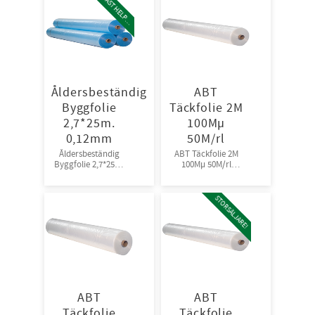
E
N
D
A
S
T
H
E
L
P
L
A
L
Åldersbeständig
ABT
Byggfolie
Täckfolie 2M
2,7*25m.
100Mµ
0,12mm
50M/rl
Åldersbeständig
ABT Täckfolie 2M
Byggfolie 2,7*25m.
100Mµ 50M/rl
0,12mm, 98rl/pall
72st/pall
STORSÄLJARE!
ABT
ABT
Täckfolie
Täckfolie