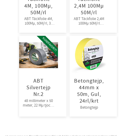
4M, 100Mµ,
2,4M 100Mµ
50M/rl
50M/rl
ABT Täckfolie 4M,
ABT Täckfolie 2,4M
100Mµ, 50M/rl, 36
100Mµ 50M/rl
rl/pall
72st/pall
KUNDFAVORIT!
ABT
Betongtejp,
Silvertejp
44mm x
Nr.2
50m, Gul,
24rl/krt
48 millimeter x 50
meter, 22 Mμ tjock |
Betongtejp
Bra fästförmåga,
24rl/krt