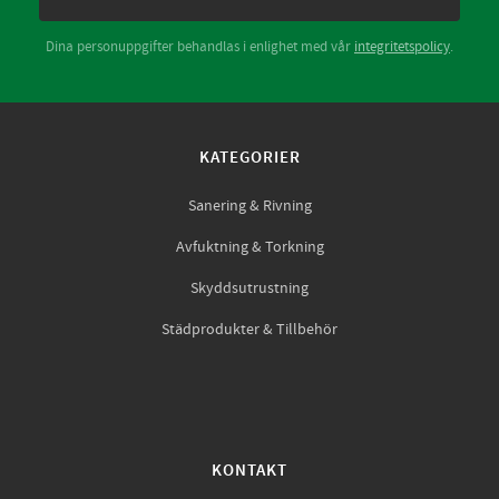
Dina personuppgifter behandlas i enlighet med vår
integritetspolicy
.
KATEGORIER
Sanering & Rivning
Avfuktning & Torkning
Skyddsutrustning
Städprodukter & Tillbehör
KONTAKT