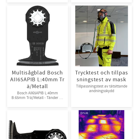
Multisågblad Bosch
Trycktest och tillpas
AII65APIB L:40mm Tr
sningstest av mask
ä/Metall
Tillpassningstest av tätsittande
andningsskydd
Bosch AII65APIB L:40mm
B:65mm Trä/Metall - Tänder av
Bi-metall