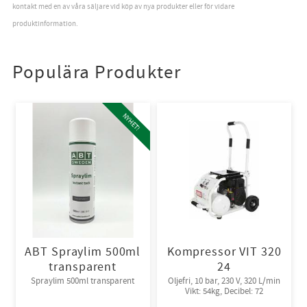
kontakt med en av våra säljare vid köp av nya produkter eller för vidare
produktinformation.
Populära Produkter
NYHET!
ABT Spraylim 500ml
Kompressor VIT 320
transparent
24
Spraylim 500ml transparent
Oljefri, 10 bar, 230 V, 320 L/min
Vikt: 54kg, Decibel: 72