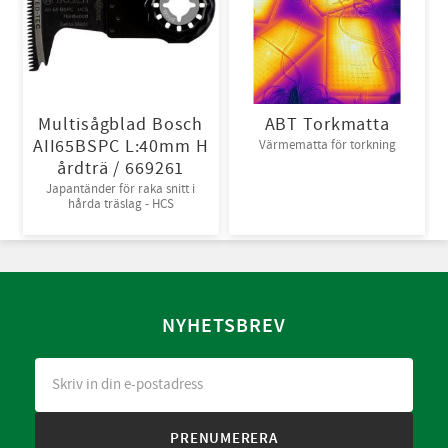
Multisågblad Bosch
ABT Torkmatta
AII65BSPC L:40mm H
Värmematta för torkning
årdträ / 669261
Japantänder för raka snitt i
hårda träslag - HCS
NYHETSBREV
PRENUMERERA