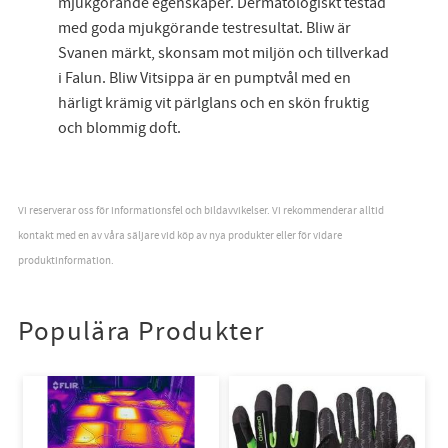
mjukgörande egenskaper. Dermatologiskt testad
med goda mjukgörande testresultat. Bliw är
Svanen märkt, skonsam mot miljön och tillverkad
i Falun. Bliw Vitsippa är en pumptvål med en
härligt krämig vit pärlglans och en skön fruktig
och blommig doft.
Vi reserverar oss för informationsfel och bildavvikelser. Vi rekommenderar alltid
kontakt med en av våra säljare vid köp av nya produkter eller för vidare
produktinformation.
Populära Produkter