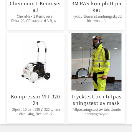
Chemmax 1 Kemover
3M RAS komplett pa
all
ket
ChemMax 1 Kemoverall
Tryckluftbaserat andningsskydd
EN14126, CE-standard 3-B, 4-B,
för tryckluft
5-B, 6-B. Engångsoverall för
skydd mot spray och stänk från
giftiga kemikalier. 10st/kart
Kompressor VIT 320
Trycktest och tillpas
24
sningstest av mask
Oljefri, 10 bar, 230 V, 320 L/min
Tillpassningstest av tätsittande
Vikt: 54kg, Decibel: 72
andningsskydd