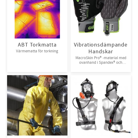
ABT Torkmatta
Vibrationsdämpande
Handskar
Värmematta för torkning
MacroSkin Pro® -material med
ovanhand i Spandex® och
kardborreknäppning. 6par/bunt