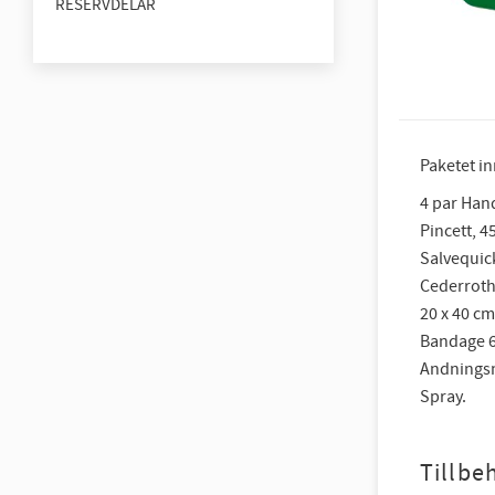
RESERVDELAR
Paketet in
4 par Hand
Pincett, 4
Salvequick
Cederroth
20 x 40 cm
Bandage 6 
Andningsm
Spray.
Tillbe