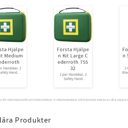
sta Hjälpe
Första Hjälpe
Fö
it Medium
n Kit Large C
n 
ederroth
ederroth 755
32
ar Handskar, 2
2 
afety Hand
Blo
2 par Handskar, 2
Cleanser, 1
C
Safety Hand
ingsfilt, 1 Sax,
mi
Cleanser, 1
derroth 4-in-1
Räddningsfilt, 1 Sax,
odstoppare, 1
Ce
3 Cederroth 4-in-1
erroth 4-in-1
D
Blodstoppare, 2
Blodstoppare, 1
oss för informationsfel och bildavvikelser. Vi rekommenderar alltid kontakt med en av våra säljare 
Cederroth 4-in-1
derroth Bur
mini Blodstoppare, 1
Cederroth Bur
lära Produkter