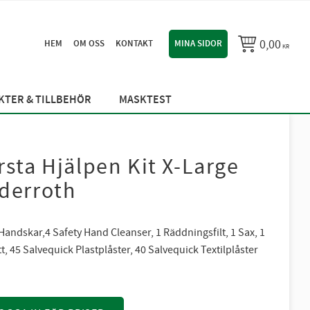
0,00
HEM
OM OSS
KONTAKT
MINA SIDOR
KR
TER & TILLBEHÖR
MASKTEST
rsta Hjälpen Kit X-Large
derroth
Handskar,4 Safety Hand Cleanser, 1 Räddningsfilt, 1 Sax, 1
t, 45 Salvequick Plastplåster, 40 Salvequick Textilplåster