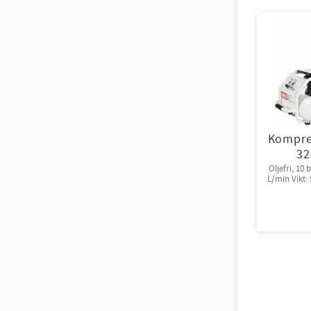
Kompre
32
Oljefri, 10 
L/min Vikt: 