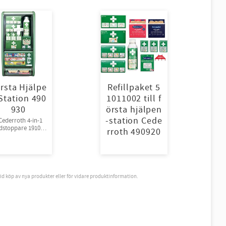
rsta Hjälpe
Refillpaket 5
Station 490
1011002 till f
930
örsta hjälpen
-station Cede
Cederroth 4-in-1
dstoppare 1910, 3
rroth 490920
ederroth 4-in-1
ni Blodstoppare
1911, 2 (x2)
derroth Burn Gel
ressing 901900,
m.m
vid köp av nya produkter eller för vidare produktinformation.