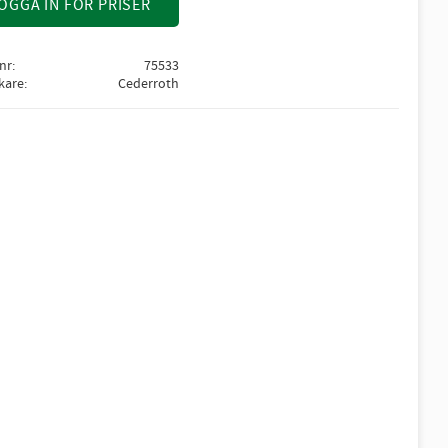
OGGA IN FÖR PRISER
lnr
75533
rkare
Cederroth