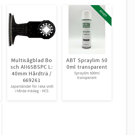
NYHET!
Multisågblad Bo
ABT Spraylim 50
sch AII65BSPC L:
0ml transparent
40mm Hårdträ /
Spraylim 500ml
transparent
669261
Japantänder för raka snitt
i hårda träslag - HCS