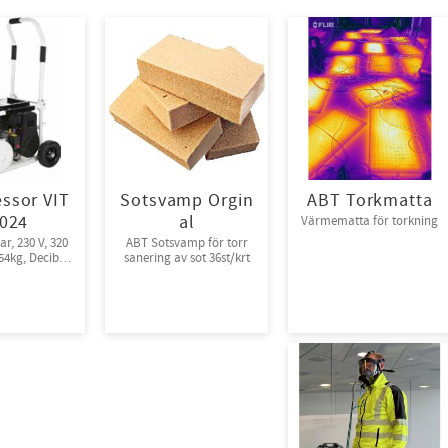
ssor VIT
Sotsvamp Orgin
ABT Torkmatta
024
al
Värmematta för torkning
bar, 230 V, 320
ABT Sotsvamp för torr
54kg, Decibel:
sanering av sot 36st/krt
72