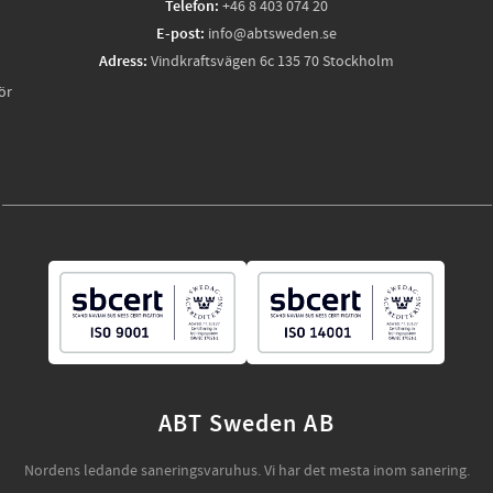
Telefon:
+46 8 403 074 20
E-post:
info@abtsweden.se
Adress:
Vindkraftsvägen 6c 135 70 Stockholm
ör
ABT Sweden AB
Nordens ledande saneringsvaruhus. Vi har det mesta inom sanering.