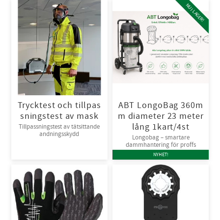
NU I LAGER!
Trycktest och tillpas
ABT LongoBag 360m
sningstest av mask
m diameter 23 meter
lång 1kart/4st
Tillpassningstest av tätsittande
andningsskydd
Longobag – smartare
dammhantering för proffs
NYHET!