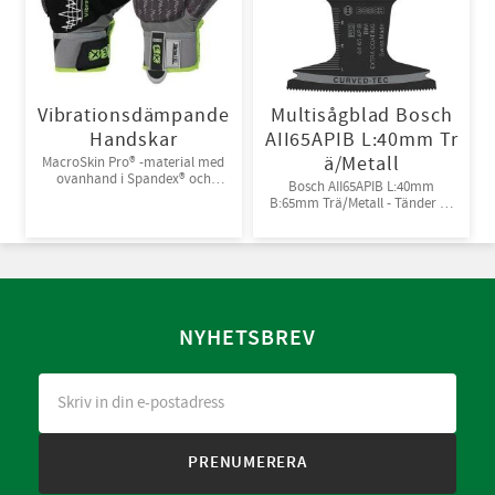
Vibrationsdämpande
Multisågblad Bosch
Handskar
AII65APIB L:40mm Tr
ä/Metall
MacroSkin Pro® -material med
ovanhand i Spandex® och
Bosch AII65APIB L:40mm
kardborreknäppning. 6par/bunt
B:65mm Trä/Metall - Tänder av
Bi-metall
NYHETSBREV
PRENUMERERA