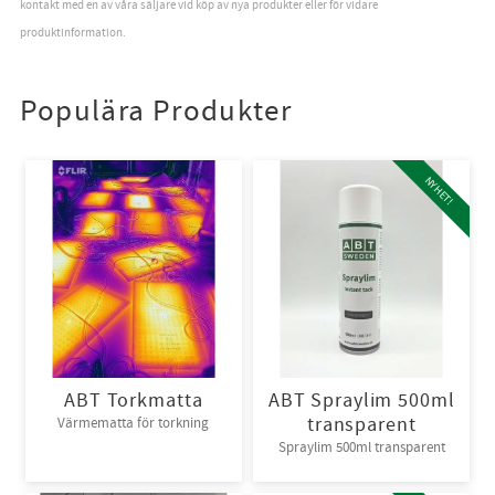
kontakt med en av våra säljare vid köp av nya produkter eller för vidare
produktinformation.
Populära Produkter
NYHET!
ABT Torkmatta
ABT Spraylim 500ml
transparent
Värmematta för torkning
Spraylim 500ml transparent