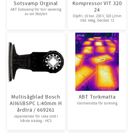
Sotsvamp Orginal
Kompressor VIT 320
24
ABT Sotsvamp för torr sanering
av sot 36st/krt
Oljefri, 10 bar, 230 V, 320 L/min
Vikt: 54kg, Decibel: 72
Multisågblad Bosch
ABT Torkmatta
AII65BSPC L:40mm H
Värmematta för torkning
årdträ / 669261
Japantänder för raka snitt i
hårda träslag - HCS