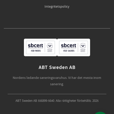
Integritetspolicy
ABT Sweden AB
Nordens ledande saneringsvaruhus. Vi har det mesta inom
sanering.
ABT Sweden AB 556899-5640. Alla rättigheter förbehålls. 2025