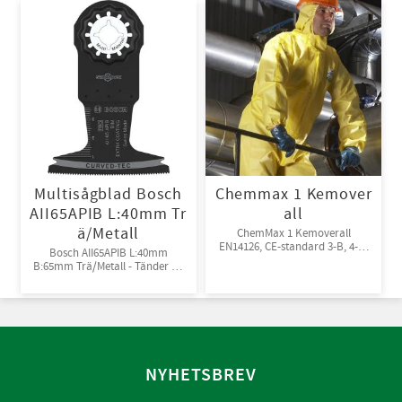
Multisågblad Bosch
Chemmax 1 Kemover
AII65APIB L:40mm Tr
all
ä/Metall
ChemMax 1 Kemoverall
EN14126, CE-standard 3-B, 4-B,
Bosch AII65APIB L:40mm
5-B, 6-B. Engångsoverall för
B:65mm Trä/Metall - Tänder av
skydd mot spray och stänk från
Bi-metall
giftiga kemikalier. 10st/kart
NYHETSBREV