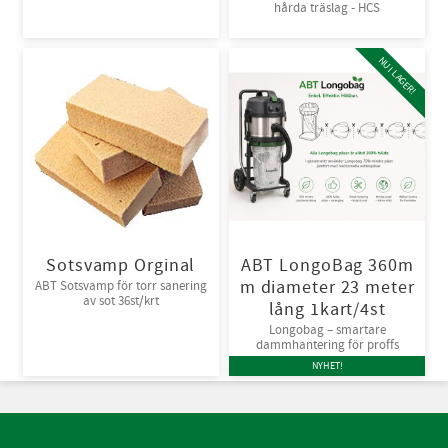
hårda träslag - HCS
NU I LAGER!
Sotsvamp Orginal
ABT LongoBag 360m
m diameter 23 meter
ABT Sotsvamp för torr sanering
av sot 36st/krt
lång 1kart/4st
Longobag – smartare
dammhantering för proffs
NYHET!