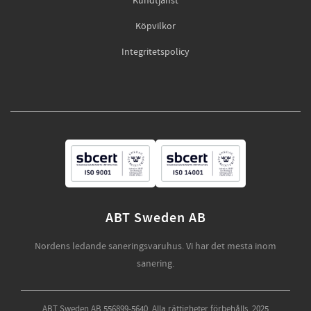
Kundtjänst
Köpvilkor
Integritetspolicy
ABT Sweden AB
Nordens ledande saneringsvaruhus. Vi har det mesta inom
sanering.
ABT Sweden AB 556899-5640. Alla rättigheter förbehålls. 2025