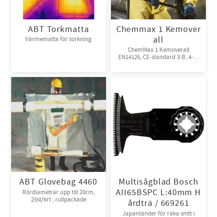
ABT Torkmatta
Chemmax 1 Kemover
all
Värmematta för torkning
ChemMax 1 Kemoverall
EN14126, CE-standard 3-B, 4-B,
5-B, 6-B. Engångsoverall för
skydd mot spray och stänk från
giftiga kemikalier. 10st/kart
ABT Glovebag 4460
Multisågblad Bosch
AII65BSPC L:40mm H
Rördiametrar upp till 20cm,
25st/krt , rullpackade
årdträ / 669261
Japantänder för raka snitt i