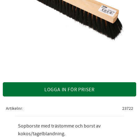
LOGGA IN FÖR PRISER
Artikelnr
23722
Sopborste med trästomme och borst av
kokos/tagelblandning.