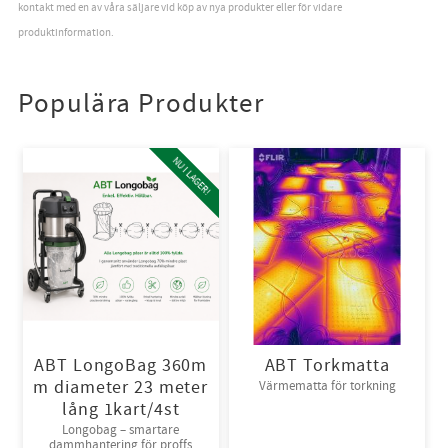
kontakt med en av våra säljare vid köp av nya produkter eller för vidare
produktinformation.
Populära Produkter
NU I LAGER!
ABT LongoBag 360m
ABT Torkmatta
m diameter 23 meter
Värmematta för torkning
lång 1kart/4st
Longobag – smartare
dammhantering för proffs