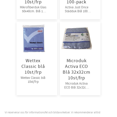
10st/frp
100-pack
Mikrofiberduk Glas
Activa Just Once
50x40cm. Blå 10
Städduk Blå 100-
st/frp
pack
Wettex
Microduk
Classic blå
Activa ECO
10st/frp
Blå 32x32cm
10st/frp
Wettex Classic blå
10st/frp
Microduk Activa
ECO Blå 32x32cm
10st/frp
Vi reserverar oss för informationsfel och bildavvikelser. Vi rekommenderar alltid