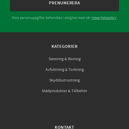
PRENUMERERA
Dina personuppgifter behandlas i enlighet med vår
integritetspolicy
.
KATEGORIER
Sanering & Rivning
Avfuktning & Torkning
Skyddsutrustning
Städprodukter & Tillbehör
KONTAKT