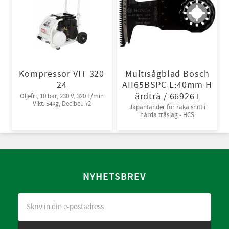
Kompressor VIT 320
Multisågblad Bosch
24
AII65BSPC L:40mm H
årdträ / 669261
Oljefri, 10 bar, 230 V, 320 L/min
Vikt: 54kg, Decibel: 72
Japantänder för raka snitt i
hårda träslag - HCS
NYHETSBREV