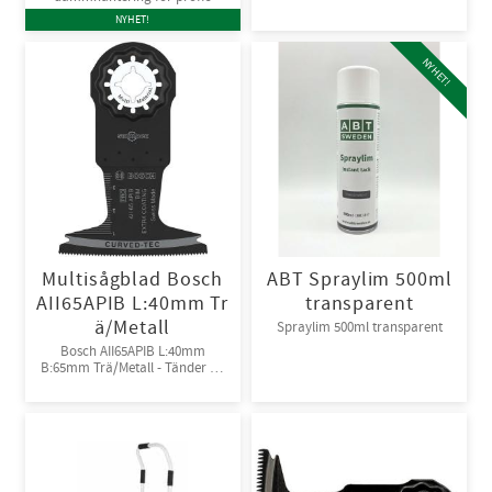
NYHET!
NYHET!
Multisågblad Bosch
ABT Spraylim 500ml
AII65APIB L:40mm Tr
transparent
ä/Metall
Spraylim 500ml transparent
Bosch AII65APIB L:40mm
B:65mm Trä/Metall - Tänder av
Bi-metall