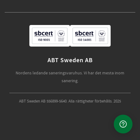
ABT Sweden AB
Nordens ledande saneringsvaruhus. Vi har det mesta inom
sanering.
ABT Sweden AB 556899-5640. Alla rättigheter förbehålls. 2025