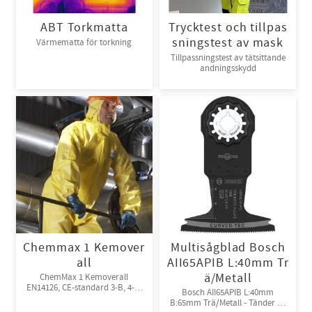
ABT Torkmatta
Trycktest och tillpas
sningstest av mask
Värmematta för torkning
Tillpassningstest av tätsittande
andningsskydd
Chemmax 1 Kemover
Multisågblad Bosch
all
AII65APIB L:40mm Tr
ä/Metall
ChemMax 1 Kemoverall
EN14126, CE-standard 3-B, 4-B,
Bosch AII65APIB L:40mm
5-B, 6-B. Engångsoverall för
B:65mm Trä/Metall - Tänder av
skydd mot spray och stänk från