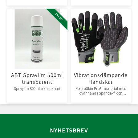
Bi-metall
giftiga kemikalier. 10st/kart
NYHET!
ABT Spraylim 500ml
Vibrationsdämpande
transparent
Handskar
Spraylim 500ml transparent
MacroSkin Pro® -material med
ovanhand i Spandex® och
kardborreknäppning. 6par/bunt
NYHETSBREV