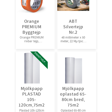
Orange
ABT
PREMIUM
Silvertejp
Byggtejp
Nr.2
Orange PREMIUM
48 millimeter x 50
rivbar tejp,
meter, 22 Mμ tjock |
50mm*33m, 16Mμ
Bra fästförmåga,
36rl/krt
24rl/krt
E
N
D
A
S
T
H
E
L
P
L
A
L
Mjölkpapp
Mjölkpapp
PLASTAD
oplastad 65-
105-
80cm bred,
120cm,75m2
75m2
Plastad 105-120cm
Oplastad 65-80 cm