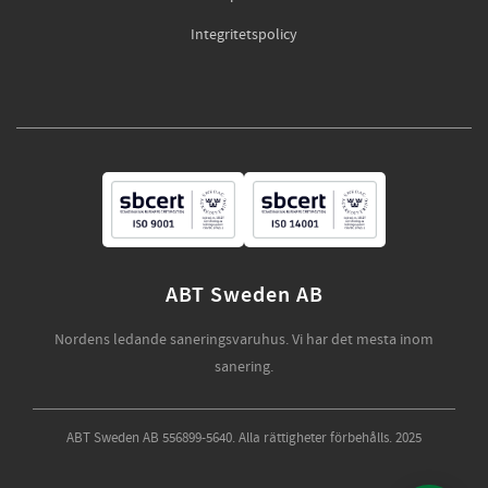
Integritetspolicy
ABT Sweden AB
Nordens ledande saneringsvaruhus. Vi har det mesta inom
sanering.
ABT Sweden AB 556899-5640. Alla rättigheter förbehålls. 2025