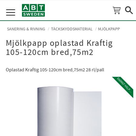
Meny
SANERING & RIVNING
TÄCKSKYDDSMATERIAL
MJÖLKPAPP
Mjölkpapp oplastad Kraftig
105-120cm bred,75m2
Oplastad Kraftig 105-120cm bred,75m2 28 rl/pall
E
N
D
A
S
T
H
E
L
P
L
A
L