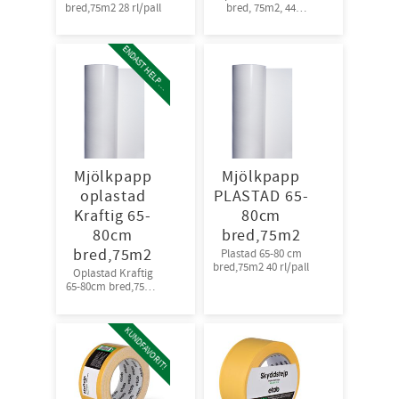
bred,75m2 28 rl/pall
bred, 75m2, 44
rl/pall
E
N
D
A
S
T
H
E
L
P
L
A
L
Mjölkpapp
Mjölkpapp
oplastad
PLASTAD 65-
Kraftig 65-
80cm
80cm
bred,75m2
bred,75m2
Plastad 65-80 cm
bred,75m2 40 rl/pall
Oplastad Kraftig
65-80cm bred,75m2
28 rl/pall
KUNDFAVORIT!