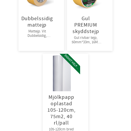
Dubbelssidig
Gul
mattejp
PREMIUM
skyddstejp
Mattejp. Vit
Dubbelsidig,
Gul rivbar tejp,
48mm*25m
50mm*33m, 16Mμ
Medelstark
36rl/krt
fästförmåga
36rl/krt
E
N
D
A
S
T
H
E
L
P
L
A
L
Mjölkpapp
oplastad
105-120cm,
75m2, 40
rl/pall
105-120cm bred