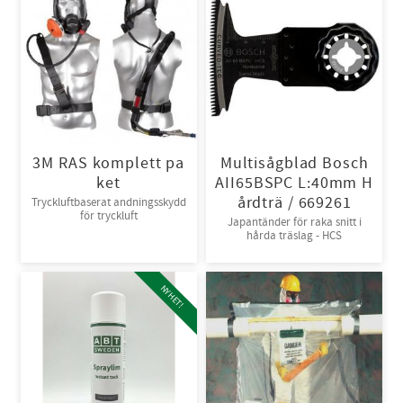
3M RAS komplett pa
Multisågblad Bosch
ket
AII65BSPC L:40mm H
årdträ / 669261
Tryckluftbaserat andningsskydd
för tryckluft
Japantänder för raka snitt i
hårda träslag - HCS
NYHET!