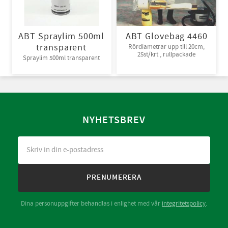
ABT Spraylim 500ml
ABT Glovebag 4460
transparent
Rördiametrar upp till 20cm,
25st/krt , rullpackade
Spraylim 500ml transparent
NYHETSBREV
PRENUMERERA
Dina personuppgifter behandlas i enlighet med vår
integritetspolicy
.