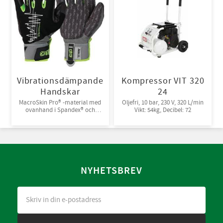
Vibrationsdämpande
Kompressor VIT 320
Handskar
24
MacroSkin Pro® -material med
Oljefri, 10 bar, 230 V, 320 L/min
ovanhand i Spandex® och
Vikt: 54kg, Decibel: 72
kardborreknäppning. 6par/bunt
NYHETSBREV