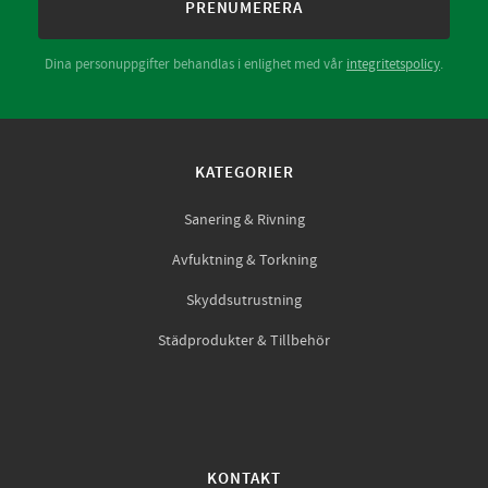
PRENUMERERA
Dina personuppgifter behandlas i enlighet med vår
integritetspolicy
.
KATEGORIER
Sanering & Rivning
Avfuktning & Torkning
Skyddsutrustning
Städprodukter & Tillbehör
KONTAKT