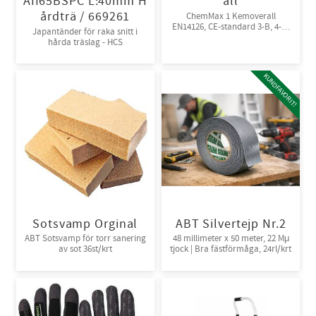
AII65BSPC L:40mm H
all
årdträ / 669261
ChemMax 1 Kemoverall
EN14126, CE-standard 3-B, 4-B,
Japantänder för raka snitt i
5-B, 6-B. Engångsoverall för
hårda träslag - HCS
skydd mot spray och stänk från
giftiga kemikalier. 10st/kart
KUNDFAVORIT!
Sotsvamp Orginal
ABT Silvertejp Nr.2
ABT Sotsvamp för torr sanering
48 millimeter x 50 meter, 22 Mμ
av sot 36st/krt
tjock | Bra fästförmåga, 24rl/krt