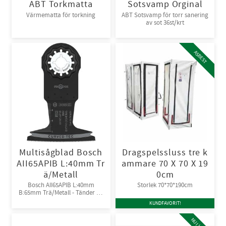
ABT Torkmatta
Sotsvamp Orginal
Värmematta för torkning
ABT Sotsvamp för torr sanering
av sot 36st/krt
ASBEST
Multisågblad Bosch
Dragspelssluss tre k
AII65APIB L:40mm Tr
ammare 70 X 70 X 19
ä/Metall
0cm
Bosch AII65APIB L:40mm
Storlek 70*70*190cm
B:65mm Trä/Metall - Tänder av
Bi-metall
KUNDFAVORIT!