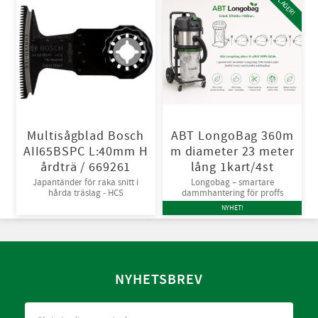
NU I LAGER!
Multisågblad Bosch
ABT LongoBag 360m
AII65BSPC L:40mm H
m diameter 23 meter
årdträ / 669261
lång 1kart/4st
Japantänder för raka snitt i
Longobag – smartare
hårda träslag - HCS
dammhantering för proffs
NYHET!
NYHETSBREV