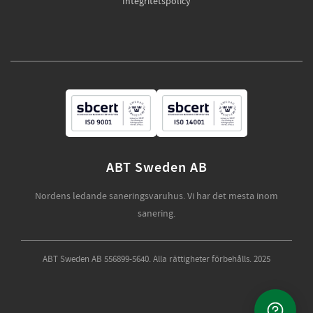
Integritetspolicy
ABT Sweden AB
Nordens ledande saneringsvaruhus. Vi har det mesta inom
sanering.
ABT Sweden AB 556899-5640. Alla rättigheter förbehålls. 2025