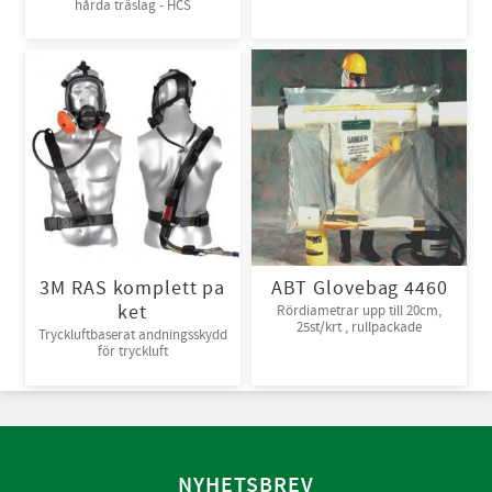
hårda träslag - HCS
3M RAS komplett pa
ABT Glovebag 4460
ket
Rördiametrar upp till 20cm,
25st/krt , rullpackade
Tryckluftbaserat andningsskydd
för tryckluft
NYHETSBREV