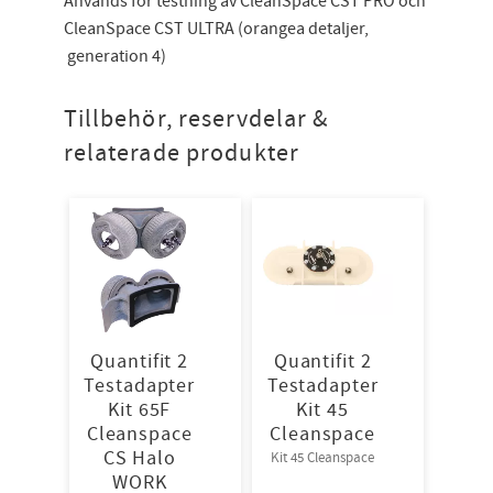
Används för testning av CleanSpace CST PRO och
CleanSpace CST ULTRA (orangea detaljer,
generation 4)
Tillbehör, reservdelar &
relaterade produkter
Quantifit 2
Quantifit 2
Testadapter
Testadapter
Kit 65F
Kit 45
Cleanspace
Cleanspace
CS Halo
Kit 45 Cleanspace
WORK