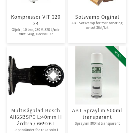
Kompressor VIT 320
Sotsvamp Orginal
24
ABT Sotsvamp för torr sanering
av sot 36st/krt
Oljefri, 10 bar, 230 V, 320 L/min
Vikt: 54kg, Decibel: 72
NYHET!
Multisågblad Bosch
ABT Spraylim 500ml
AII65BSPC L:40mm H
transparent
årdträ / 669261
Spraylim 500ml transparent
Japantänder för raka snitt i