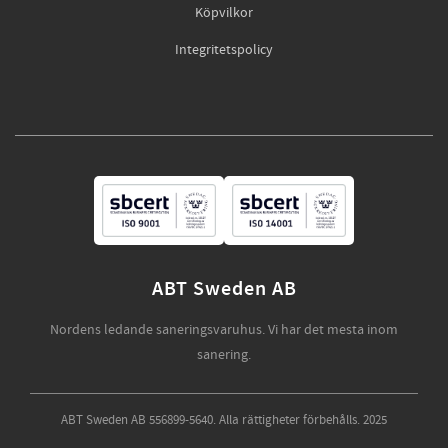
Köpvilkor
Integritetspolicy
ABT Sweden AB
Nordens ledande saneringsvaruhus. Vi har det mesta inom
sanering.
ABT Sweden AB 556899-5640. Alla rättigheter förbehålls. 2025