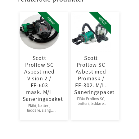
ASBEST
ASBEST
Scott
Scott
Proflow SC
Proflow SC
Asbest med
Asbest med
Vision 2 /
Promask /
FF-603
FF-302. M/L.
mask. M/L
Saneringspaket
Saneringspaket
Fläkt Proflow SC,
batteri, laddare,
Fläkt, batteri,
slang, bälte, en
laddare, slang,
ansiktsdel: Promask
bälte, en ansiktsdel
(M) och två
Vision 2 (M) och två
partikelfilter PF10
partikelfilter PF10
P3.
P3