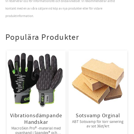
Vi reserverar oss för informationsfel och bildavvikelser. Vi rekommenderar alltid
kontakt med en av våra säljare vid köp av nya produkter eller för vidare
produktinformation.
Populära Produkter
Vibrationsdämpande
Sotsvamp Orginal
Handskar
ABT Sotsvamp för torr sanering
av sot 36st/krt
MacroSkin Pro® -material med
ovanhand i Spandex® och