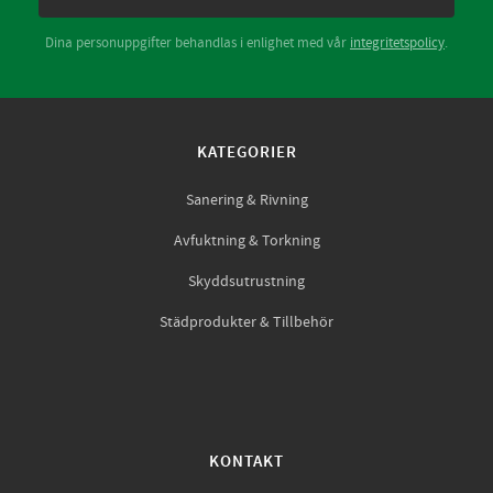
Dina personuppgifter behandlas i enlighet med vår
integritetspolicy
.
KATEGORIER
Sanering & Rivning
Avfuktning & Torkning
Skyddsutrustning
Städprodukter & Tillbehör
KONTAKT