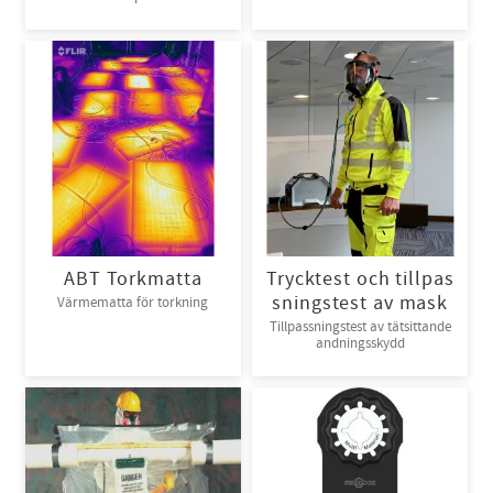
kardborreknäppning. 6par/bunt
ABT Torkmatta
Trycktest och tillpas
sningstest av mask
Värmematta för torkning
Tillpassningstest av tätsittande
andningsskydd