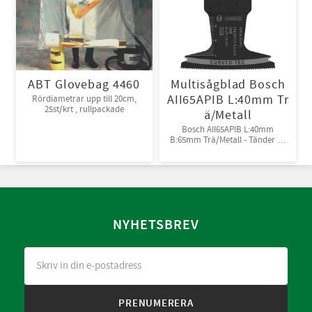
ABT Glovebag 4460
Multisågblad Bosch
AII65APIB L:40mm Tr
Rördiametrar upp till 20cm,
25st/krt , rullpackade
ä/Metall
Bosch AII65APIB L:40mm
B:65mm Trä/Metall - Tänder av
Bi-metall
NYHETSBREV
PRENUMERERA