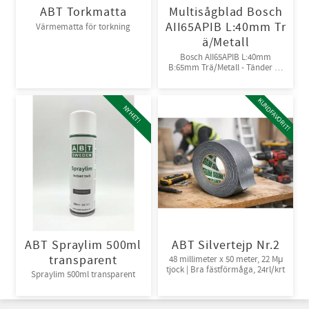
ABT Torkmatta
Multisågblad Bosch
AII65APIB L:40mm Tr
Värmematta för torkning
ä/Metall
Bosch AII65APIB L:40mm
B:65mm Trä/Metall - Tänder av
Bi-metall
KUNDFAVORIT!
NYHET!
ABT Spraylim 500ml
ABT Silvertejp Nr.2
transparent
48 millimeter x 50 meter, 22 Mμ
tjock | Bra fästförmåga, 24rl/krt
Spraylim 500ml transparent