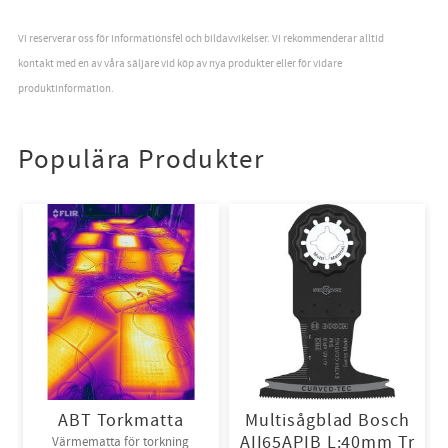
Vi reserverar oss för informationsfel och bildavvikelser. Vi rekommenderar alltid
kontakt med en av våra säljare vid köp av nya produkter eller för vidare
produktinformation.
Populära Produkter
ABT Torkmatta
Multisågblad Bosch
AII65APIB L:40mm Tr
Värmematta för torkning