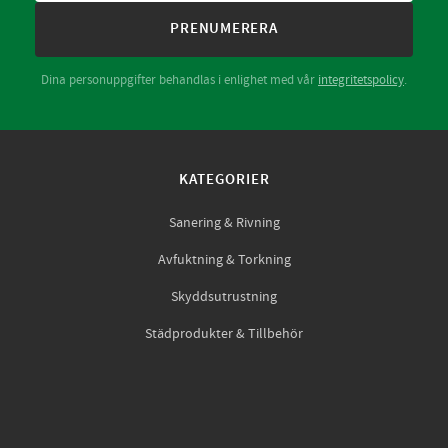
PRENUMERERA
Dina personuppgifter behandlas i enlighet med vår
integritetspolicy
.
KATEGORIER
Sanering & Rivning
Avfuktning & Torkning
Skyddsutrustning
Städprodukter & Tillbehör