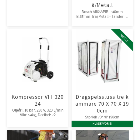
ä/Metall
Bosch AII65APIB L:40mm
B:65mm Trä/Metall - Tänder av
Bi-metall
ASBEST
Kompressor VIT 320
Dragspelssluss tre k
24
ammare 70 X 70 X 19
0cm
Oljefri, 10 bar, 230 V, 320 L/min
Vikt: 54kg, Decibel: 72
Storlek 70*70*190cm
KUNDFAVORIT!