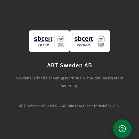
ABT Sweden AB
Nordens ledande saneringsvaruhus. Vi har det mesta inom
sanering.
ABT Sweden AB 556899-5640. Alla rättigheter förbehålls. 2025