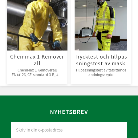
Chemmax 1 Kemover
Trycktest och tillpas
all
sningstest av mask
ChemMax 1 Kemoverall
Tillpassningstest av tätsittande
EN14126, CE-standard 3-B, 4-B,
andningsskydd
5-B, 6-B. Engångsoverall för
skydd mot spray och stänk från
giftiga kemikalier. 10st/kart
NYHETSBREV