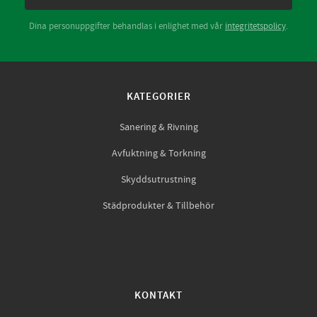
Dina personuppgifter behandlas i enlighet med vår
integritetspolicy
.
KATEGORIER
Sanering & Rivning
Avfuktning & Torkning
Skyddsutrustning
Städprodukter & Tillbehör
KONTAKT