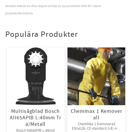
kontakt med en av våra säljare vid köp av nya produkter eller för vidare
produktinformation.
Populära Produkter
Multisågblad Bosch
Chemmax 1 Kemover
AII65APIB L:40mm Tr
all
ä/Metall
ChemMax 1 Kemoverall
EN14126, CE-standard 3-B, 4-B,
Bosch AII65APIB L:40mm