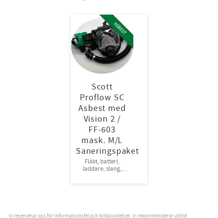
ASBEST
Scott
Proflow SC
Asbest med
Vision 2 /
FF-603
mask. M/L
Saneringspaket
Fläkt, batteri,
laddare, slang,
bälte, en ansiktsdel
Vision 2 (M) och två
partikelfilter PF10
P3
Vi reserverar oss för informationsfel och bildavvikelser. Vi rekommenderar alltid