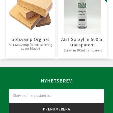
Sotsvamp Orginal
ABT Spraylim 500ml
transparent
ABT Sotsvamp för torr sanering
av sot 36st/krt
Spraylim 500ml transparent
NYHETSBREV
PRENUMERERA