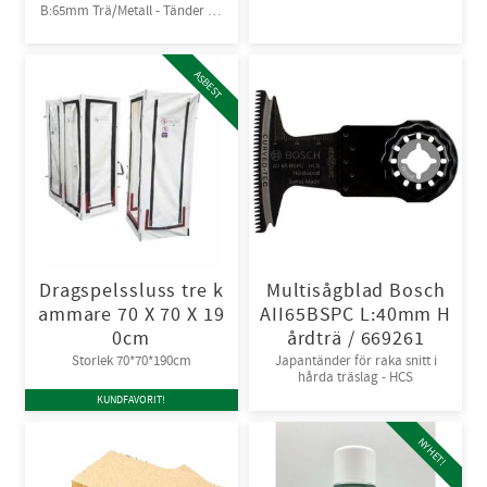
5-B, 6-B. Engångsoverall för
B:65mm Trä/Metall - Tänder av
skydd mot spray och stänk från
Bi-metall
giftiga kemikalier. 10st/kart
ASBEST
Dragspelssluss tre k
Multisågblad Bosch
ammare 70 X 70 X 19
AII65BSPC L:40mm H
0cm
årdträ / 669261
Storlek 70*70*190cm
Japantänder för raka snitt i
hårda träslag - HCS
KUNDFAVORIT!
NYHET!