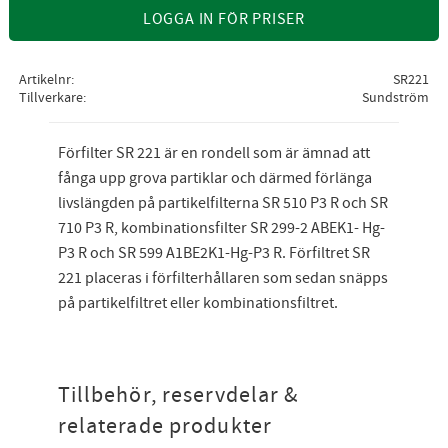
LOGGA IN FÖR PRISER
Artikelnr
SR221
Tillverkare
Sundström
Förfilter SR 221 är en rondell som är ämnad att
fånga upp grova partiklar och därmed förlänga
livslängden på partikelfilterna SR 510 P3 R och SR
710 P3 R, kombinationsfilter SR 299-2 ABEK1- Hg-
P3 R och SR 599 A1BE2K1-Hg-P3 R. Förfiltret SR
221 placeras i förfilterhållaren som sedan snäpps
på partikelfiltret eller kombinationsfiltret.
Tillbehör, reservdelar &
relaterade produkter