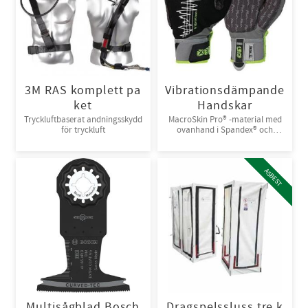
3M RAS komplett pa
Vibrationsdämpande
ket
Handskar
Tryckluftbaserat andningsskydd
MacroSkin Pro® -material med
för tryckluft
ovanhand i Spandex® och
kardborreknäppning. 6par/bunt
ASBEST
Multisågblad Bosch
Dragspelssluss tre k