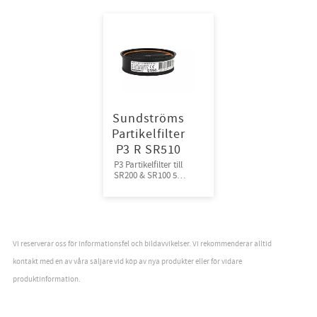
Sundströms
Partikelfilter
P3 R SR510
P3 Partikelfilter till
SR200 & SR100 5st
filter/frp 10frp/kart
Vi reserverar oss för informationsfel och bildavvikelser. Vi rekommenderar alltid
kontakt med en av våra säljare vid köp av nya produkter eller för vidare
produktinformation.