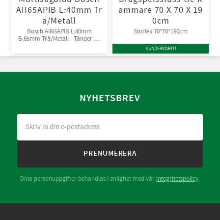
AII65APIB L:40mm Tr
ammare 70 X 70 X 19
ä/Metall
0cm
Bosch AII65APIB L:40mm
Storlek 70*70*190cm
B:65mm Trä/Metall - Tänder av
Bi-metall
KUNDFAVORIT!
NYHETSBREV
PRENUMERERA
Dina personuppgifter behandlas i enlighet med vår
integritetspolicy
.