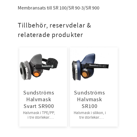
Membransats till SR 100/SR 90-3/SR 900
Tillbehör, reservdelar &
relaterade produkter
Sundströms
Sundströms
Halvmask
Halvmask
Svart SR900
SR100
Halvmask i TPE/PP,
Halvmask i silikon, i
i tre storlekar.
tre storlekar.
1st/frp, 8frp/krt
1st/frp, 10frp/krt