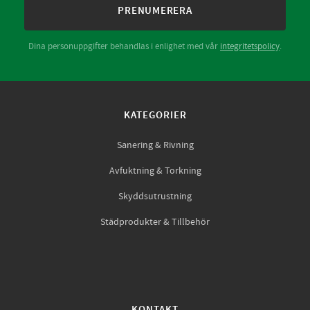
PRENUMERERA
Dina personuppgifter behandlas i enlighet med vår
integritetspolicy
.
KATEGORIER
Sanering & Rivning
Avfuktning & Torkning
Skyddsutrustning
Städprodukter & Tillbehör
KONTAKT