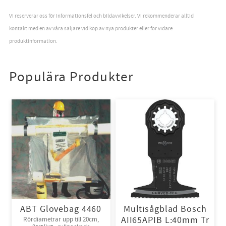
Vi reserverar oss för informationsfel och bildavvikelser. Vi rekommenderar alltid
kontakt med en av våra säljare vid köp av nya produkter eller för vidare
produktinformation.
Populära Produkter
ABT Glovebag 4460
Multisågblad Bosch
AII65APIB L:40mm Tr
Rördiametrar upp till 20cm,