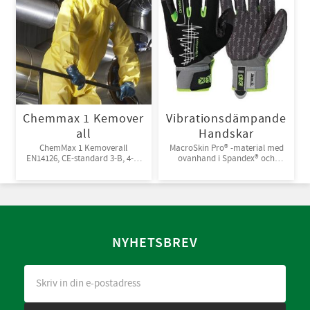
Chemmax 1 Kemover
Vibrationsdämpande
all
Handskar
ChemMax 1 Kemoverall
MacroSkin Pro® -material med
EN14126, CE-standard 3-B, 4-B,
ovanhand i Spandex® och
5-B, 6-B. Engångsoverall för
kardborreknäppning. 6par/bunt
skydd mot spray och stänk från
giftiga kemikalier. 10st/kart
NYHETSBREV