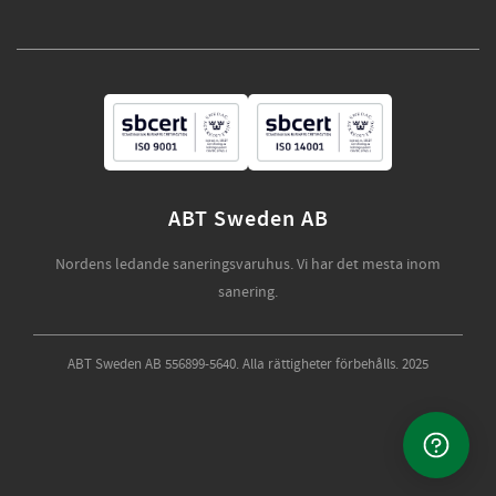
ABT Sweden AB
Nordens ledande saneringsvaruhus. Vi har det mesta inom
sanering.
ABT Sweden AB 556899-5640. Alla rättigheter förbehålls. 2025