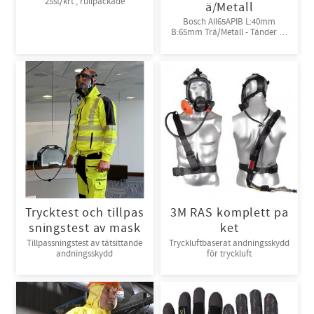
25st/krt , rullpackade
ä/Metall
Bosch AII65APIB L:40mm
B:65mm Trä/Metall - Tänder av
Bi-metall
Trycktest och tillpas
3M RAS komplett pa
sningstest av mask
ket
Tillpassningstest av tätsittande
Tryckluftbaserat andningsskydd
andningsskydd
för tryckluft