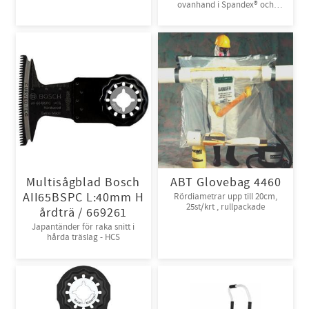
ovanhand i Spandex® och
kardborreknäppning. 6par/bunt
Multisågblad Bosch
ABT Glovebag 4460
AII65BSPC L:40mm H
Rördiametrar upp till 20cm,
25st/krt , rullpackade
årdträ / 669261
Japantänder för raka snitt i
hårda träslag - HCS