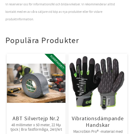
Vi reserverar oss för informationsfel och bildavvikelser. Vi rekommenderar alltid
kontakt med en av våra säljare vid köp av nya produkter eller för vidare
produktinformation.
Populära Produkter
KUNDFAVORIT!
ABT Silvertejp Nr.2
Vibrationsdämpande
Handskar
48 millimeter x 50 meter, 22 Mμ
tjock | Bra fästförmåga, 24rl/krt
MacroSkin Pro® -material med