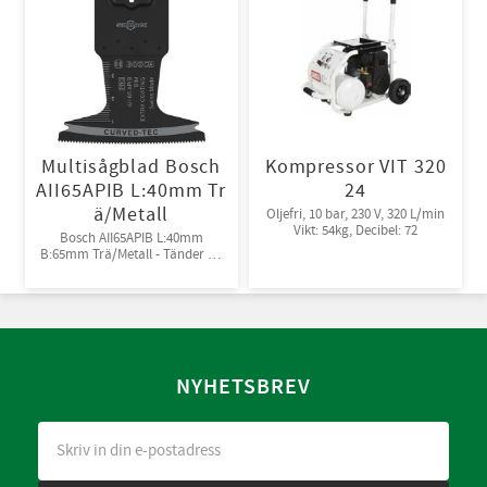
Multisågblad Bosch
Kompressor VIT 320
AII65APIB L:40mm Tr
24
ä/Metall
Oljefri, 10 bar, 230 V, 320 L/min
Vikt: 54kg, Decibel: 72
Bosch AII65APIB L:40mm
B:65mm Trä/Metall - Tänder av
Bi-metall
NYHETSBREV