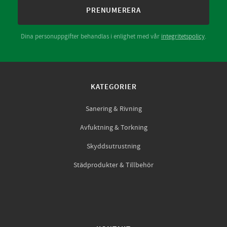
PRENUMERERA
Dina personuppgifter behandlas i enlighet med vår
integritetspolicy
.
KATEGORIER
Sanering & Rivning
Avfuktning & Torkning
Skyddsutrustning
Städprodukter & Tillbehör