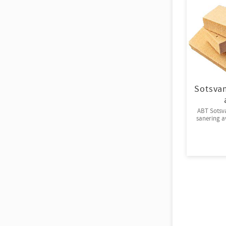
Sotsva
ABT Sotsv
sanering av