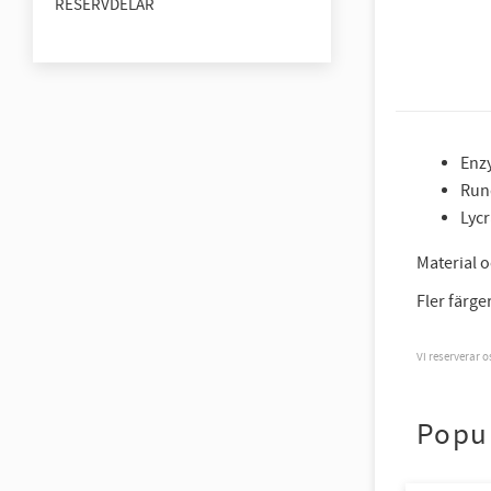
RESERVDELAR
Enz
Run
Lycr
Material 
Fler färge
Vi reserverar 
Popu