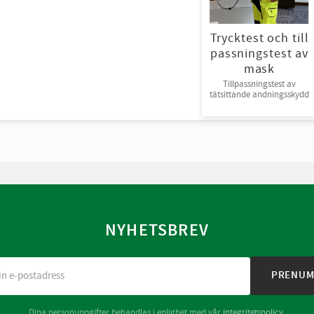
Trycktest och till
passningstest av
mask
Tillpassningstest av
tätsittande andningsskydd
NYHETSBREV
PRENUM
Dina personuppgifter behandlas i enlighet med vår
integritetspolicy
.