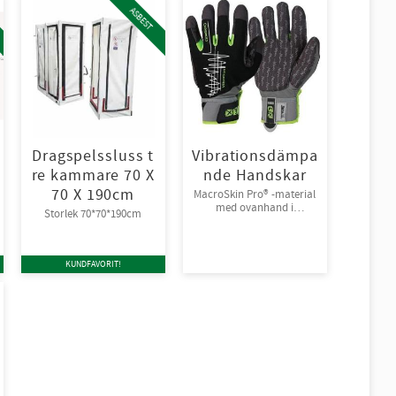
ASBEST
Dragspelssluss t
Vibrationsdämpa
re kammare 70 X
nde Handskar
70 X 190cm
MacroSkin Pro® -material
med ovanhand i
Storlek 70*70*190cm
Spandex® och
kardborreknäppning.
6par/bunt
KUNDFAVORIT!