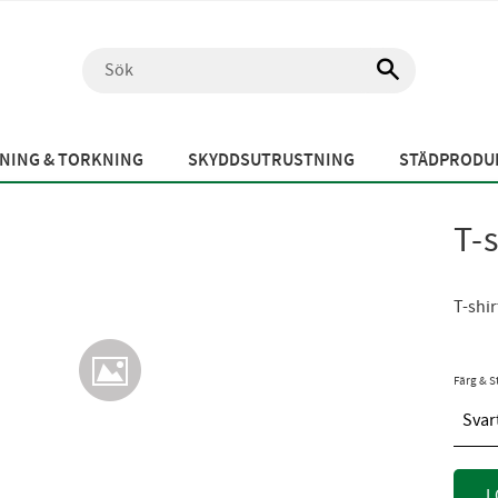
NING & TORKNING
SKYDDSUTRUSTNING
STÄDPRODUK
T-
T-shi
Färg & S
Svar
L