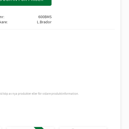
lnr
600BMS
rkare
L.Brador
vid köp av nya produkter eller för vidare produktinformation.