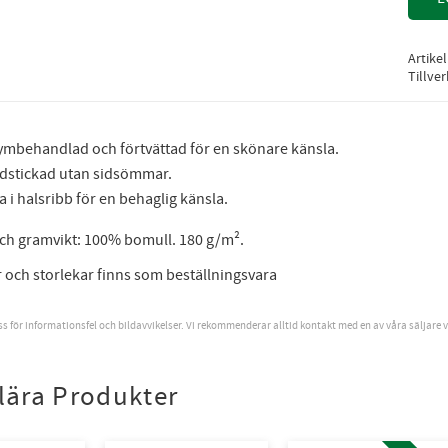
Artike
Tillve
ymbehandlad och förtvättad för en skönare känsla.
dstickad utan sidsömmar.
a i halsribb för en behaglig känsla.
och gramvikt: 100% bomull. 180 g/m².
r och storlekar finns som beställningsvara
oss för informationsfel och bildavvikelser. Vi rekommenderar alltid kontakt med en av våra säljare 
lära Produkter