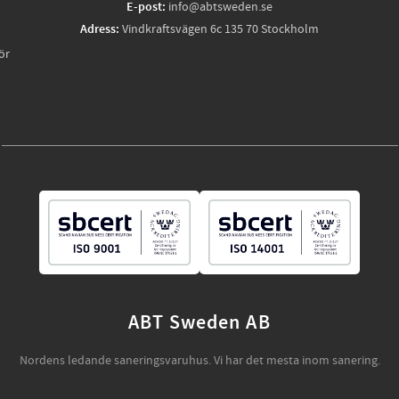
E-post:
info@abtsweden.se
Adress:
Vindkraftsvägen 6c 135 70 Stockholm
ör
ABT Sweden AB
Nordens ledande saneringsvaruhus. Vi har det mesta inom sanering.