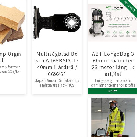
NU I LAGER!
mp Orgin
Multisågblad Bo
ABT LongoBag 3
al
sch AII65BSPC L:
60mm diameter
40mm Hårdträ /
23 meter lång 1k
amp för torr
 sot 36st/krt
669261
art/4st
Japantänder för raka snitt
Longobag – smartare
i hårda träslag - HCS
dammhantering för proffs
NYHET!