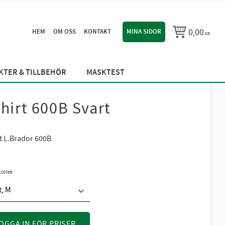
0,00
HEM
OM OSS
KONTAKT
MINA SIDOR
KR
TER & TILLBEHÖR
MASKTEST
shirt 600B Svart
rt L.Brador 600B
torlek
t, M
OGGA IN FÖR PRISER