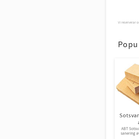
Vi reserverar 
Popu
Sotsva
ABT Sotsv
sanering av