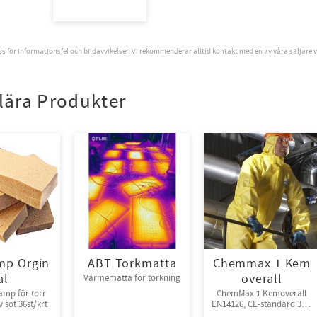
oss för informationsfel och bildavvikelser. Vi rekommenderar alltid kontakt med en av våra säljare 
lära Produkter
mp Orgin
ABT Torkmatta
Chemmax 1 Kem
al
overall
Värmematta för torkning
amp för torr
ChemMax 1 Kemoverall
 sot 36st/krt
EN14126, CE-standard 3-B,
4-B, 5-B, 6-B.