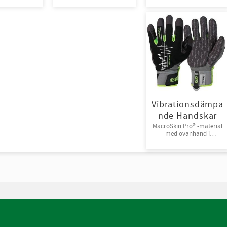
Engångsoverall för skydd
mot spray och stänk från
giftiga kemikalier.
10st/kart
Vibrationsdämpa
nde Handskar
MacroSkin Pro® -material
med ovanhand i
Spandex® och
kardborreknäppning.
6par/bunt