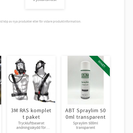
vid köp av nya produkter eller för vidare produktinformation.
NYHET!
3M RAS komplet
ABT Spraylim 50
t paket
0ml transparent
Tryckluftbaserat
Spraylim 500ml
andningsskydd för
transparent
tryckluft