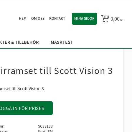
0,00
HEM
OM OSS
KONTAKT
MINA SIDOR
KR
TER & TILLBEHÖR
MASKTEST
sirramset till Scott Vision 3
amset till Scott Vision 3
OGGA IN FÖR PRISER
lnr
SC33133
rkare
Scott 3M