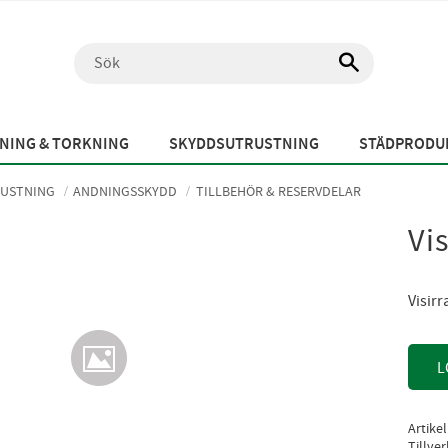
NING & TORKNING
SKYDDSUTRUSTNING
STÄDPRODUK
USTNING
ANDNINGSSKYDD
TILLBEHÖR & RESERVDELAR
Vi
Visirr
L
Artike
Tillve