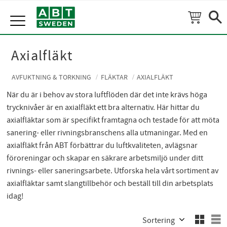
Meny
Axialfläkt
AVFUKTNING & TORKNING
FLÄKTAR
AXIALFLÄKT
När du är i behov av stora luftflöden där det inte krävs höga
trycknivåer är en axialfläkt ett bra alternativ. Här hittar du
axialfläktar som är specifikt framtagna och testade för att möta
sanering- eller rivningsbranschens alla utmaningar. Med en
axialfläkt från ABT förbättrar du luftkvaliteten, avlägsnar
föroreningar och skapar en säkrare arbetsmiljö under ditt
rivnings- eller saneringsarbete. Utforska hela vårt sortiment av
axialfläktar samt slangtillbehör och beställ till din arbetsplats
idag!
Välj sortering
V