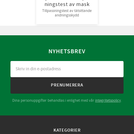
ningstest av mask
Tillpassningstest av tätsittande
andningsskydd
NYHETSBREV
PRENUMERERA
Dina personuppgifter behandlas i enlighet med vår
integritetspolicy
.
KATEGORIER