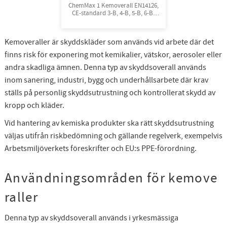
ChemMax 1 Kemoverall EN14126,
CE-standard 3-B, 4-B, 5-B, 6-B.
Engångsoverall för skydd mot
spray och stänk från giftiga
kemikalier. 10st/kart
Kemoveraller är skyddskläder som används vid arbete där det
finns risk för exponering mot kemikalier, vätskor, aerosoler eller
andra skadliga ämnen. Denna typ av skyddsoverall används
inom sanering, industri, bygg och underhållsarbete där krav
ställs på personlig skyddsutrustning och kontrollerat skydd av
kropp och kläder.
Vid hantering av kemiska produkter ska rätt skyddsutrustning
väljas utifrån riskbedömning och gällande regelverk, exempelvis
Arbetsmiljöverkets föreskrifter och EU:s PPE-förordning.
Användningsområden för kemove
raller
Denna typ av skyddsoverall används i yrkesmässiga