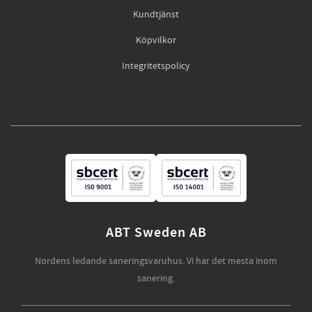
Kundtjänst
Köpvilkor
Integritetspolicy
ABT Sweden AB
Nordens ledande saneringsvaruhus. Vi har det mesta inom
sanering.