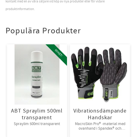
kontakt med en av våra säljare vid köp av nya produkter eller för vidare
produktinformation.
Populära Produkter
NYHET!
ABT Spraylim 500ml
Vibrationsdämpande
transparent
Handskar
Spraylim 500ml transparent
MacroSkin Pro® -material med
ovanhand i Spandex® och
kardborreknäppning. 6par/bunt