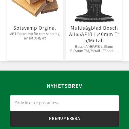
Sotsvamp Orginal
Multisågblad Bosch
AII65APIB L:40mm Tr
ABT Sotsvamp för torr sanering
av sot 36st/krt
ä/Metall
Bosch AII65APIB L:40mm
B:65mm Trä/Metall - Tänder av
Bi-metall
NYHETSBREV
PRENUMERERA