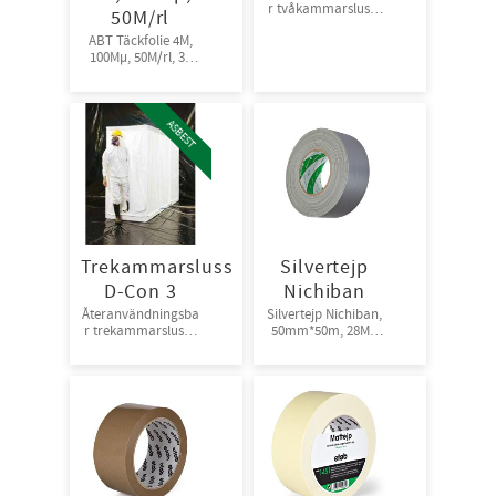
r tvåkammarsluss i
50M/rl
plast.
ABT Täckfolie 4M,
100Mµ, 50M/rl, 36
rl/pall
ASBEST
Trekammarsluss
Silvertejp
D-Con 3
Nichiban
Återanvändningsba
Silvertejp Nichiban,
r trekammarsluss i
50mm*50m, 28Mμ
plast.
Stark fästförmåga.
18rl/krt