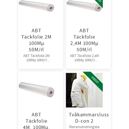
ABT
ABT
Täckfolie 2M
Täckfolie
100Mµ
2,4M 100Mµ
50M/rl
50M/rl
ABT Täckfolie 2M
ABT Täckfolie 2,4M
100Mµ 50M/rl
100Mµ 50M/rl
72st/pall
72st/pall
ASBEST
ABT
Tvåkammarsluss
Täckfolie
D-con 2
4M, 100Mµ,
Återanvändningsba