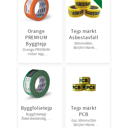
Orange
Tejp märkt
PREMIUM
Asbestavfall
Byggtejp
50mmx66m,
36rl/krt Märkt
Orange PREMIUM
”ASBESTAVFALL”
rivbar tejp,
50mm*33m, 16Mμ
36rl/krt
Byggfolietejp
Tejp märkt
PCB
Byggfolietejp
Åldersbeständig, P-
Gul, 50mmx33m
märkt och Sitac-
36rl/krt Märkt
godkänd,