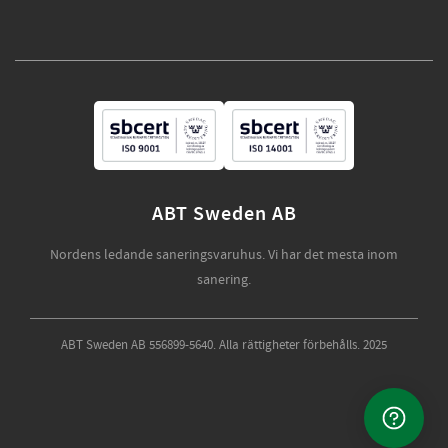
ABT Sweden AB
Nordens ledande saneringsvaruhus. Vi har det mesta inom
sanering.
ABT Sweden AB 556899-5640. Alla rättigheter förbehålls. 2025