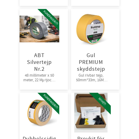
”PCB”
50mm*25m. 12rl/krt
KUNDFAVORIT!
ABT
Gul
Silvertejp
PREMIUM
Nr.2
skyddstejp
48 millimeter x 50
Gul rivbar tejp,
meter, 22 Mμ tjock |
50mm*33m, 16Mμ
Bra fästförmåga,
36rl/krt
24rl/krt
KUNDFAVORIT!
NYHET!
Dubbelssidig
Provkit för