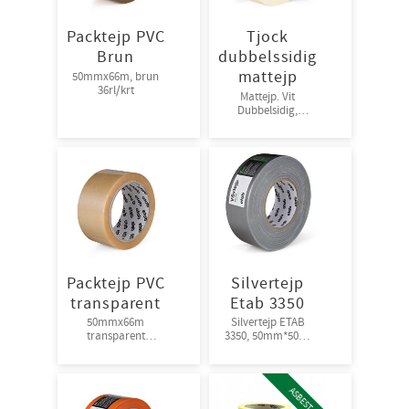
Packtejp PVC
Tjock
Brun
dubbelssidig
mattejp
50mmx66m, brun
36rl/krt
Mattejp. Vit
Dubbelsidig,
50mm*25m Stark
häftförmåga.
30rl/krt
Packtejp PVC
Silvertejp
transparent
Etab 3350
50mmx66m
Silvertejp ETAB
transparent
3350, 50mm*50m,
36rl/kart
28Mμ Lätt att ta ner.
18rl/krt
ASBEST