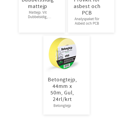
mattejp
asbest och
PCB
Mattejp. Vit
Dubbelsidig,
Analyspaket för
48mm*25m
Asbest och PCB
Medelstark
fästförmåga
36rl/krt
Betongtejp,
44mm x
50m, Gul,
24rl/krt
Betongtejp