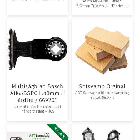
Bosch AII65APIB L:40mm
5-B, 6-B. Engångsoverall för
B:65mm Trä/Metall - Tänder av
skydd mot spray och stänk från
Bi-metall
giftiga kemikalier. 10st/kart
Multisågblad Bosch
Sotsvamp Orginal
AII65BSPC L:40mm H
ABT Sotsvamp för torr sanering
av sot 36st/krt
årdträ / 669261
Japantänder för raka snitt i
hårda träslag - HCS
NU I LAGER!