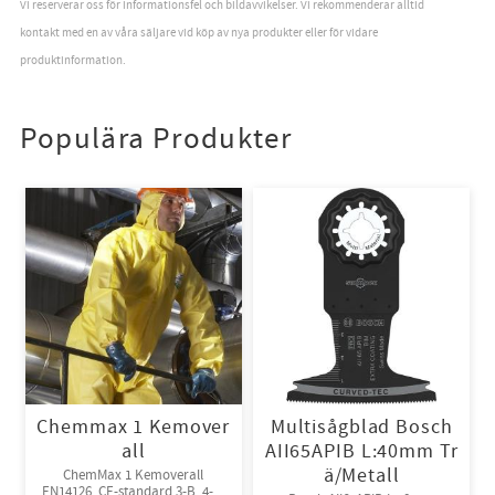
Vi reserverar oss för informationsfel och bildavvikelser. Vi rekommenderar alltid
kontakt med en av våra säljare vid köp av nya produkter eller för vidare
produktinformation.
Populära Produkter
Chemmax 1 Kemover
Multisågblad Bosch
all
AII65APIB L:40mm Tr
ä/Metall
ChemMax 1 Kemoverall
EN14126, CE-standard 3-B, 4-B,