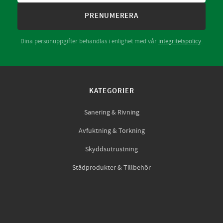
PRENUMERERA
Dina personuppgifter behandlas i enlighet med vår
integritetspolicy
.
KATEGORIER
Sanering & Rivning
Avfuktning & Torkning
Skyddsutrustning
Städprodukter & Tillbehör