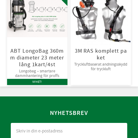
ABT LongoBag 360m
3M RAS komplett pa
m diameter 23 meter
ket
lång 1kart/4st
Tryckluftbaserat andningsskydd
för tryckluft
Longobag – smartare
dammhantering för proffs
NYHET!
NYHETSBREV