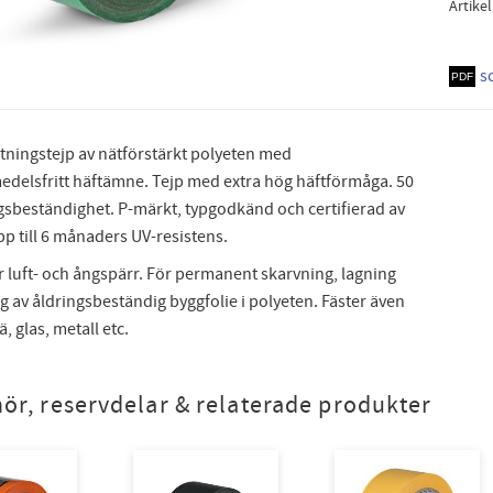
Artike
s
ätningstejp av nätförstärkt polyeten med
edelsfritt häftämne. Tejp med extra hög häftförmåga. 50
ngsbeständighet. P-märkt, typgodkänd och certifierad av
p till 6 månaders UV-resistens.
r luft- och ångspärr. För permanent skarvning, lagning
g av åldringsbeständig byggfolie i polyeten. Fäster även
, glas, metall etc.
hör, reservdelar & relaterade produkter