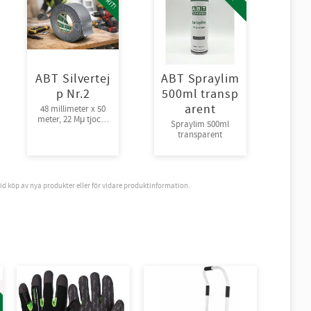
ABT Silvertej
ABT Spraylim
p Nr.2
500ml transp
arent
48 millimeter x 50
meter, 22 Mμ tjock |
Spraylim 500ml
Bra fästförmåga,
transparent
24rl/krt
vid köp av nya produkter eller för vidare produktinformation.