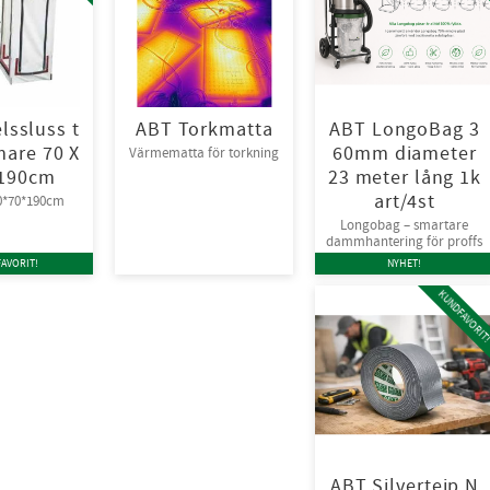
lssluss t
ABT Torkmatta
ABT LongoBag 3
are 70 X
60mm diameter
Värmematta för torkning
 190cm
23 meter lång 1k
art/4st
70*70*190cm
Longobag – smartare
dammhantering för proffs
AVORIT!
NYHET!
KUNDFAVORIT
ABT Silvertejp N