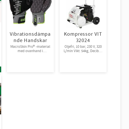
Vibrationsdämpa
Kompressor VIT
nde Handskar
32024
MacroSkin Pro® -material
Oljefri, 10 bar, 230 V, 320
med ovanhand i
L/min Vikt: 54kg, Decibel:
Spandex® och
72
kardborreknäppning.
6par/bunt
!