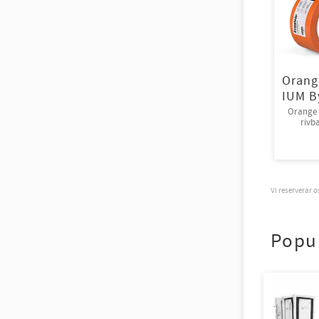
Orang
IUM B
Orange
rivba
50mm*3
36r
Vi reserverar 
Popu