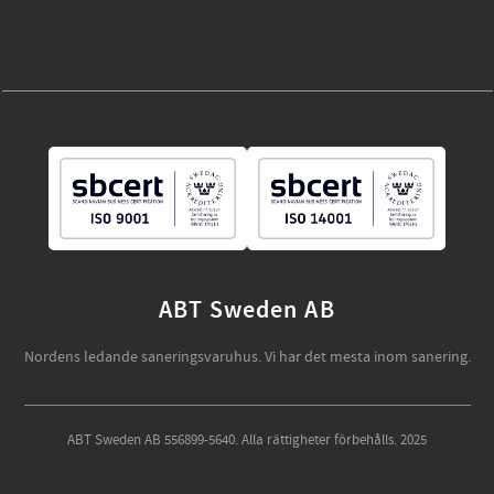
ABT Sweden AB
Nordens ledande saneringsvaruhus. Vi har det mesta inom sanering.
ABT Sweden AB 556899-5640. Alla rättigheter förbehålls. 2025