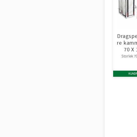
Dragspe
re kamm
70 X
Storlek 
KUNDF