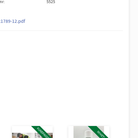
lnr
5525
c1789-12.pdf
KUNDFAVORIT!
NYHET!