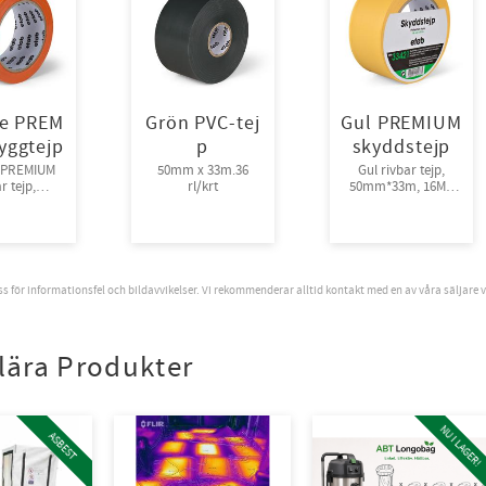
e PREM
Grön PVC-tej
Gul PREMIUM
yggtejp
p
skyddstejp
 PREMIUM
50mm x 33m.36
Gul rivbar tejp,
r tejp,
rl/krt
50mm*33m, 16Mμ
3m, 16Mμ
36rl/krt
l/krt
oss för informationsfel och bildavvikelser. Vi rekommenderar alltid kontakt med en av våra säljare 
lära Produkter
NU I LAGER!
ASBEST