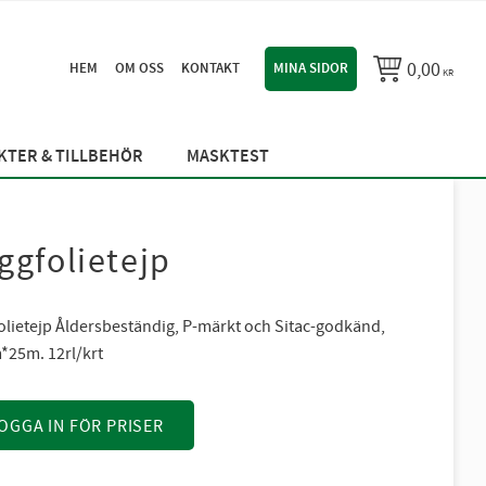
0,00
HEM
OM OSS
KONTAKT
MINA SIDOR
KR
TER & TILLBEHÖR
MASKTEST
ggfolietejp
olietejp Åldersbeständig, P-märkt och Sitac-godkänd,
25m. 12rl/krt
OGGA IN FÖR PRISER