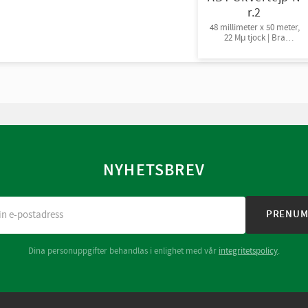
r.2
48 millimeter x 50 meter,
22 Mμ tjock | Bra
fästförmåga, 24rl/krt
NYHETSBREV
PRENUM
Dina personuppgifter behandlas i enlighet med vår
integritetspolicy
.