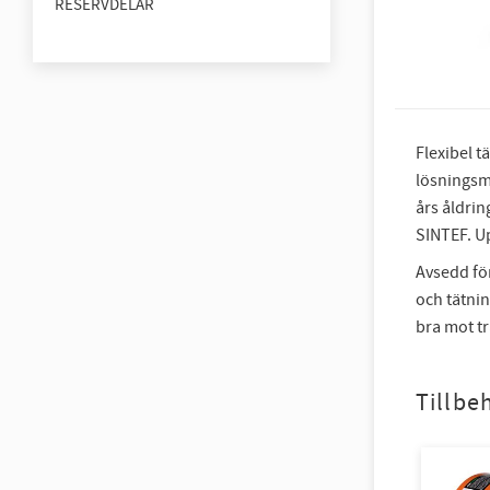
RESERVDELAR
Flexibel t
lösningsm
års åldri
SINTEF. Up
Avsedd fö
och tätnin
bra mot trä
Tillbe