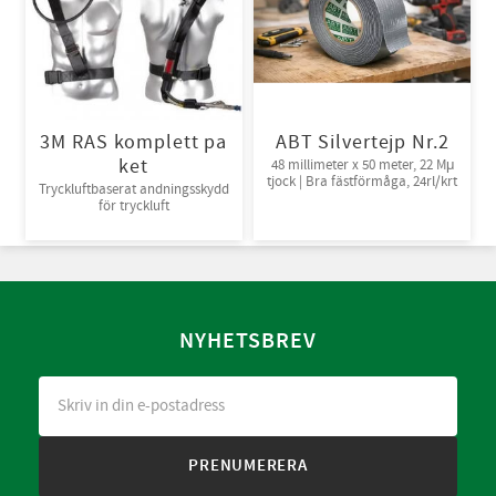
3M RAS komplett pa
ABT Silvertejp Nr.2
ket
48 millimeter x 50 meter, 22 Mμ
tjock | Bra fästförmåga, 24rl/krt
Tryckluftbaserat andningsskydd
för tryckluft
NYHETSBREV
PRENUMERERA