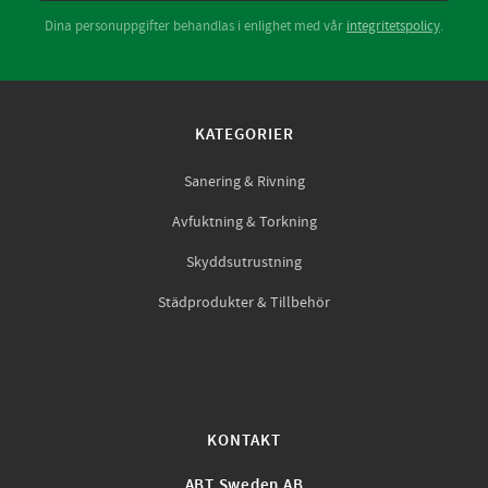
Dina personuppgifter behandlas i enlighet med vår
integritetspolicy
.
KATEGORIER
Sanering & Rivning
Avfuktning & Torkning
Skyddsutrustning
Städprodukter & Tillbehör
KONTAKT
ABT Sweden AB