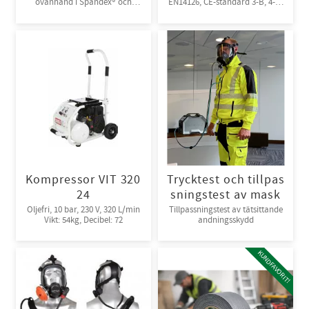
ovanhand i Spandex® och
EN14126, CE-standard 3-B, 4-B,
kardborreknäppning. 6par/bunt
5-B, 6-B. Engångsoverall för
skydd mot spray och stänk från
giftiga kemikalier. 10st/kart
Kompressor VIT 320
Trycktest och tillpas
24
sningstest av mask
Oljefri, 10 bar, 230 V, 320 L/min
Tillpassningstest av tätsittande
Vikt: 54kg, Decibel: 72
andningsskydd
KUNDFAVORIT!