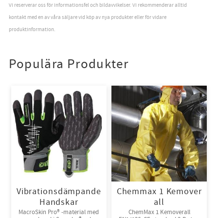
Vi reserverar oss för informationsfel och bildavvikelser. Vi rekommenderar alltid
kontakt med en av våra säljare vid köp av nya produkter eller för vidare
produktinformation.
Populära Produkter
Vibrationsdämpande
Chemmax 1 Kemover
Handskar
all
MacroSkin Pro® -material med
ChemMax 1 Kemoverall