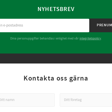
NYHETSBREV
PRENUM
Dina personuppgifter behandlas i enlighet med vår
integritetspolicy
.
Kontakta oss gärna