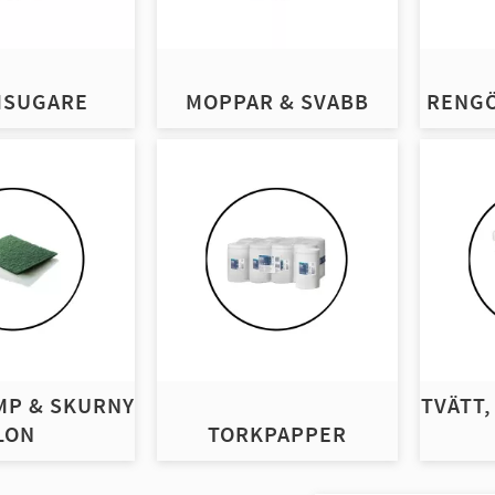
SUGARE
MOPPAR & SVABB
RENG
MP & SKURNY
TVÄTT,
LON
TORKPAPPER