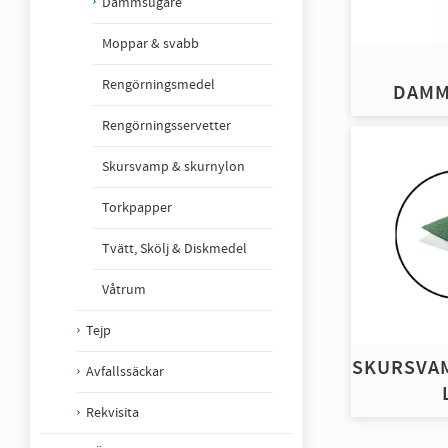
Dammsugare
Moppar & svabb
Rengörningsmedel
DAMM
Rengörningsservetter
Skursvamp & skurnylon
Torkpapper
Tvätt, Skölj & Diskmedel
Våtrum
Tejp
SKURSVA
Avfallssäckar
Rekvisita