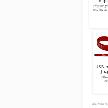
adapt
Påfyllnings
testning av
halvmask
USB-m
ll A
USB-mi
Ae
Vi reserverar 