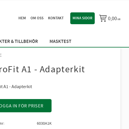
0,00
HEM
OM OSS
KONTAKT
MINA SIDOR
KR
TER & TILLBEHÖR
MASKTEST
C
roFit A1 - Adapterkit
t A1 - Adapterkit
OGGA IN FÖR PRISER
lnr
6030A1K