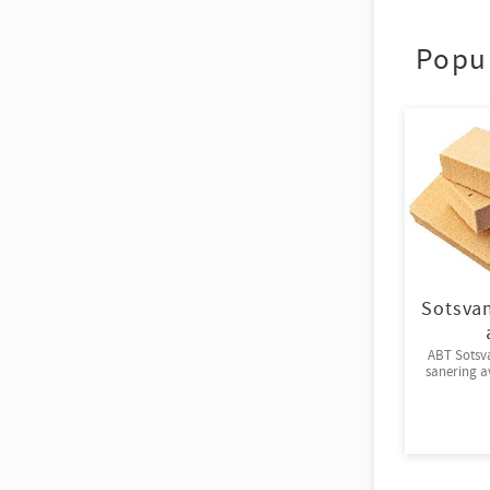
Popu
Sotsva
ABT Sotsv
sanering av