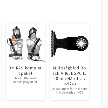
3M RAS komplet
Multisågblad Bo
t paket
sch AII65BSPC L:
40mm Hårdträ /
Tryckluftbaserat
andningsskydd för
669261
tryckluft
Japantänder för raka snitt
i hårda träslag - HCS