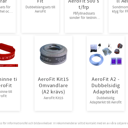
rar
Fit
AeroFit 500 s
ll Ae
t/frp
sats för
Dubbelslangsats till
Sondmont
 hel och
AeroFit
ktyg för 
Påfyllnadssats
 - CNC
till A
sonder för testning
av FFP-masker till
AeroFit
inne ti
AeroFit Kit15
AeroFit A2 -
eroFit
Omvandlare
Dubbelsidig
(A2 krävs)
Adapterkit
nne till
roFit
AeroFit Kit15
Dubbelsidig
Adapterkit till Aerofit
oss för informationsfel och bildavvikelser. Vi rekommenderar alltid kontakt med en av våra säljare 