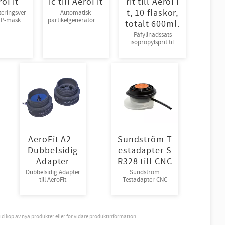
roFit
ic till AeroFit
rit till AeroFi
t, 10 flaskor,
eringsver
Automatisk
FFP-masker
partikelgenerator till
totalt 600ml.
eroFit
AeroFit
Påfyllnadssats
isopropylsprit till
AeroFit
AeroFit A2 -
Sundström T
Dubbelsidig
estadapter S
Adapter
R328 till CNC
Dubbelsidig Adapter
Sundström
till AeroFit
Testadapter CNC
vid köp av nya produkter eller för vidare produktinformation.