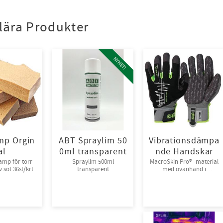
lära Produkter
NYHET!
mp Orgin
ABT Spraylim 50
Vibrationsdämpa
al
0ml transparent
nde Handskar
amp för torr
Spraylim 500ml
MacroSkin Pro® -material
 sot 36st/krt
transparent
med ovanhand i
Spandex® och
kardborreknäppning.
6par/bunt