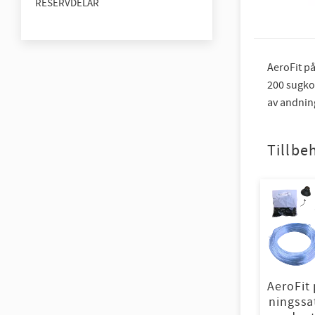
RESERVDELAR
AeroFit på
200 sugko
av andnin
Tillbe
AeroFit 
ningssa