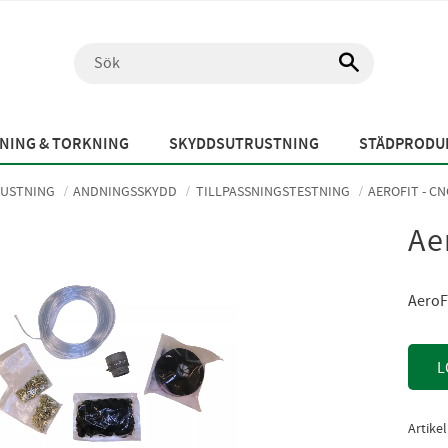
NING & TORKNING
SKYDDSUTRUSTNING
STÄDPRODUK
USTNING
ANDNINGSSKYDD
TILLPASSNINGSTESTNING
AEROFIT - CN
Ae
AeroFi
L
Artike