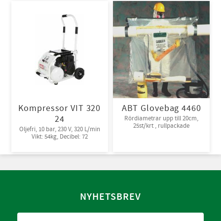
Kompressor VIT 320
ABT Glovebag 4460
24
Rördiametrar upp till 20cm,
25st/krt , rullpackade
Oljefri, 10 bar, 230 V, 320 L/min
Vikt: 54kg, Decibel: 72
NYHETSBREV