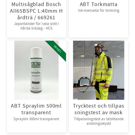
Multisågblad Bosch
ABT Torkmatta
AII65BSPC L:40mm H
Värmematta för torkning
årdträ / 669261
Japantänder för raka snitt i
hårda träslag - HCS
NYHET!
ABT Spraylim 500ml
Trycktest och tillpas
transparent
sningstest av mask
Spraylim 500ml transparent
Tillpassningstest av tätsittande
andningsskydd