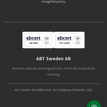
Integritetspolicy
ABT Sweden AB
Nordens ledande saneringsvaruhus. Vi har det mesta inom
sanering.
ABT Sweden AB 556899-5640. Alla rättigheter förbehålls. 2025