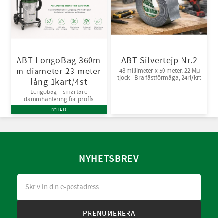
ABT LongoBag 360m
ABT Silvertejp Nr.2
m diameter 23 meter
48 millimeter x 50 meter, 22 Mμ
tjock | Bra fästförmåga, 24rl/krt
lång 1kart/4st
Longobag – smartare
dammhantering för proffs
NYHET!
NYHETSBREV
PRENUMERERA