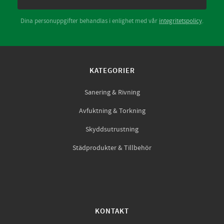
Dina personuppgifter behandlas i enlighet med vår
integritetspolicy
.
KATEGORIER
Sanering & Rivning
Avfuktning & Torkning
Skyddsutrustning
Städprodukter & Tillbehör
KONTAKT