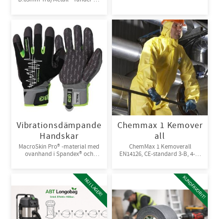
Bi-metall
Vibrationsdämpande
Chemmax 1 Kemover
Handskar
all
MacroSkin Pro® -material med
ChemMax 1 Kemoverall
ovanhand i Spandex® och
EN14126, CE-standard 3-B, 4-B,
kardborreknäppning. 6par/bunt
5-B, 6-B. Engångsoverall för
skydd mot spray och stänk från
giftiga kemikalier. 10st/kart
KUNDFAVORIT!
NU I LAGER!