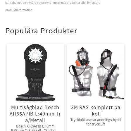
kontakt med en av våra säljare vid köp av nya produkter eller för vidare
produktinformation.
Populära Produkter
Multisågblad Bosch
3M RAS komplett pa
AII65APIB L:40mm Tr
ket
ä/Metall
Tryckluftbaserat andningsskydd
för tryckluft
Bosch AII65APIB L:40mm
B:65mm Trä/Metall - Tänder av