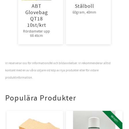
ABT
Stålboll
Glovebag
60gram, 40mm
QT18
10st/krt
Rördiameter upp
till 45cm
Vi reserverar oss för informationsfel och bildavvikelser. Vi rekommenderar alltid
kontakt med en av våra säljare vid köp av nya produkter eller för vidare
produktinformation.
Populära Produkter
NYHET!