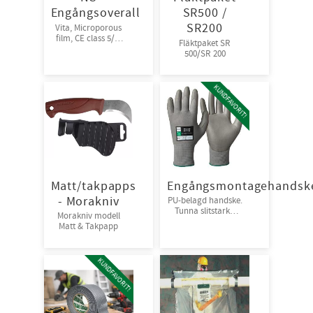
Engångsoverall
SR500 /
SR200
Vita, Microporous
film, CE class 5/6.
Fläktpaket SR
Finns i storlekarna:
500/SR 200
M-XXXL Godkända
för PCB &
asbestsanering
KUNDFAVORIT!
Förp : 25 st
overall/krt
Matt/takpapps
Engångsmontagehandsk
- Morakniv
PU-belagd handske.
Tunna slitstarka
Morakniv modell
handskar när det
Matt & Takpapp
ställs höga krav på
god fingerkänsla. •
Mycket slitstarka
KUNDFAVORIT!
med ventilerande
egenskaper.