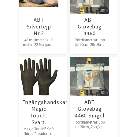
ABT
ABT
Silvertejp
Glovebag
Nr.2
4460
48 millimeter x 50
Rördiametrar upp
meter, 22 Mμ tjock |
till 20cm, 25st/krt ,
Bra fästförmåga,
rullpackade
24rl/krt
Engångshandskar
ABT
Magic
Glovebag
Touch.
4460 Singel
Svart.
Rördiametrar upp
till 20cm, 25st/krt,
Magic Touch® Soft
singel packade
Nitrile™, puderfria.