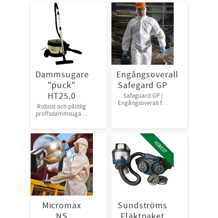
Dammsugare
Engångsoverall
"puck"
Safegard GP
HT25.0
Safeguard GP |
Engångsoverall för
Robust och pålitlig
skydd mot damm
proffsdammsugare.
och stänk från
Activa HT25.0 är
vätska | Antistatisk
robost och enkel att
och andas väl för
underhålla. 500-
god arbetskomfort.
800W Hastigheten
ASBEST
50st/kart
är ställbar
Micromax
Sundströms
NS
Fläktpaket