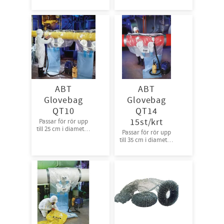
Färg: Svart.
100st/frp
ABT
ABT
Glovebag
Glovebag
QT10
QT14
15st/krt
Passar för rör upp
till 25 cm i diameter.
Passar för rör upp
20st/krt,
till 35 cm i diameter.
rullpackade
15st/krt,
rullpackade