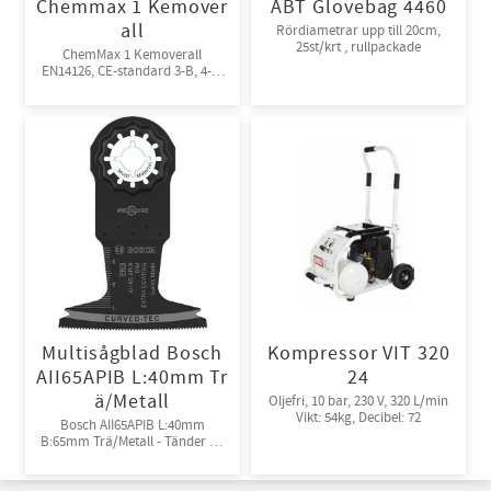
Chemmax 1 Kemover
ABT Glovebag 4460
all
Rördiametrar upp till 20cm,
25st/krt , rullpackade
ChemMax 1 Kemoverall
EN14126, CE-standard 3-B, 4-B,
5-B, 6-B. Engångsoverall för
skydd mot spray och stänk från
giftiga kemikalier. 10st/kart
Multisågblad Bosch
Kompressor VIT 320
AII65APIB L:40mm Tr
24
ä/Metall
Oljefri, 10 bar, 230 V, 320 L/min
Vikt: 54kg, Decibel: 72
Bosch AII65APIB L:40mm
B:65mm Trä/Metall - Tänder av
Bi-metall