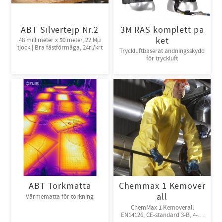
ABT Silvertejp Nr.2
3M RAS komplett pa
ket
48 millimeter x 50 meter, 22 Mμ
tjock | Bra fästförmåga, 24rl/krt
Tryckluftbaserat andningsskydd
för tryckluft
ABT Torkmatta
Chemmax 1 Kemover
all
Värmematta för torkning
ChemMax 1 Kemoverall
EN14126, CE-standard 3-B, 4-B,