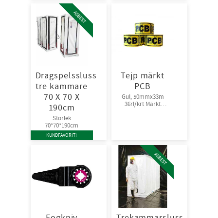
ASBEST
Dragspelssluss
Tejp märkt
tre kammare
PCB
70 X 70 X
Gul, 50mmx33m
36rl/krt Märkt
190cm
”PCB”
Storlek
70*70*190cm
KUNDFAVORIT!
ASBEST
Fogkniv
Trekammarsluss