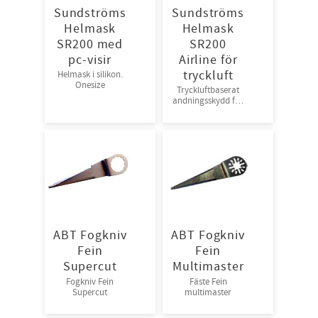
Sundströms
Sundströms
Helmask
Helmask
SR200 med
SR200
pc-visir
Airline för
tryckluft
Helmask i silikon.
Onesize
Tryckluftbaserat
andningsskydd för
tryckluft, one size
ABT Fogkniv
ABT Fogkniv
Fein
Fein
Supercut
Multimaster
Fogkniv Fein
Fäste Fein
Supercut
multimaster