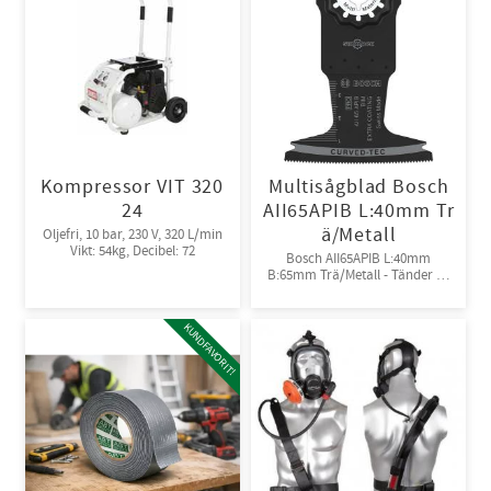
Kompressor VIT 320
Multisågblad Bosch
24
AII65APIB L:40mm Tr
ä/Metall
Oljefri, 10 bar, 230 V, 320 L/min
Vikt: 54kg, Decibel: 72
Bosch AII65APIB L:40mm
B:65mm Trä/Metall - Tänder av
Bi-metall
KUNDFAVORIT!