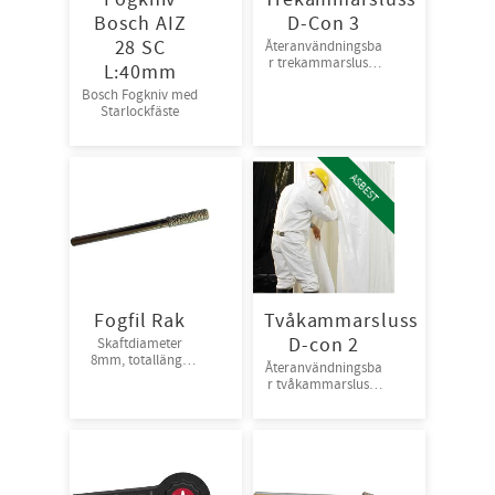
Bosch AIZ
D-Con 3
28 SC
Återanvändningsba
r trekammarsluss i
L:40mm
plast.
Bosch Fogkniv med
Starlockfäste
ASBEST
Fogfil Rak
Tvåkammarsluss
D-con 2
Skaftdiameter
8mm, totallängd
Återanvändningsba
125mm
r tvåkammarsluss i
plast.