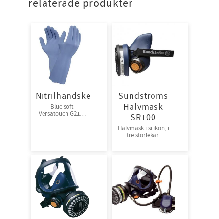
relaterade produkter
Nitrilhandske
Sundströms
Halvmask
Blue soft
Versatouch G21B.
SR100
Förp : 12 par/bunt,
Halvmask i silikon, i
144 par/kart
tre storlekar.
1st/frp, 10frp/krt