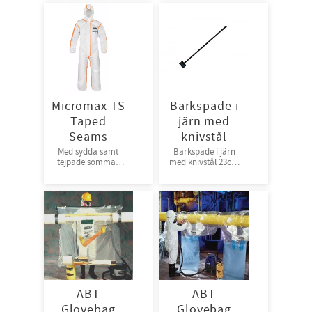
Micromax TS
Barkspade i
Taped
järn med
Seams
knivstål
Med sydda samt
Barkspade i järn
tejpade sömmar
med knivstål 23cm
och
bred, 160 cm lång
virus/smittskydd
Andas ej
Skyddsplagg
kategori 3 CE-
standard typ 4-B, 5-
B, 6-B Förp : 25
st/krt
ABT
ABT
Glovebag
Glovebag