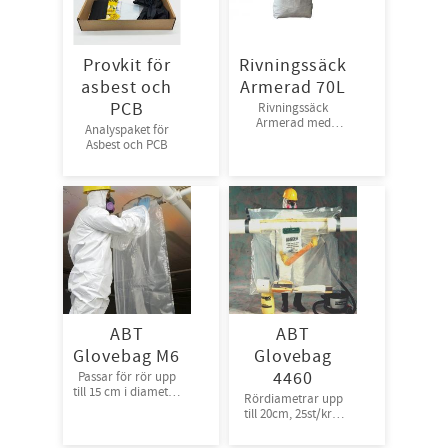
Provkit för
Rivningssäck
asbest och
Armerad 70L
PCB
Rivningssäck
Armerad med
Analyspaket för
plastinnerfolie
Asbest och PCB
50st/bunt,
1000st/bal
ABT
ABT
Glovebag M6
Glovebag
4460
Passar för rör upp
till 15 cm i diameter.
Rördiametrar upp
40st/kart, singel
till 20cm, 25st/krt ,
packade
rullpackade