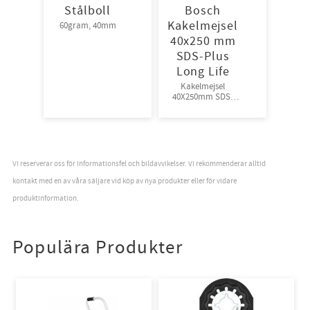
Stålboll
Bosch
Kakelmejsel
60gram, 40mm
40x250 mm
SDS-Plus
Long Life
Kakelmejsel
40X250mm SDS-
Plus Long Life
Vi reserverar oss för informationsfel och bildavvikelser. Vi rekommenderar alltid
kontakt med en av våra säljare vid köp av nya produkter eller för vidare
produktinformation.
Populära Produkter