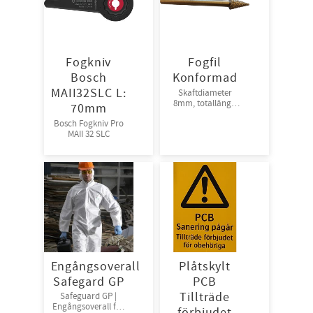
Fogkniv
Fogfil
Bosch
Konformad
MAII32SLC L:
Skaftdiameter
8mm, totallängd
70mm
115mm
Bosch Fogkniv Pro
MAII 32 SLC
Engångsoverall
Plåtskylt
Safegard GP
PCB
Tillträde
Safeguard GP |
Engångsoverall för
förbjudet