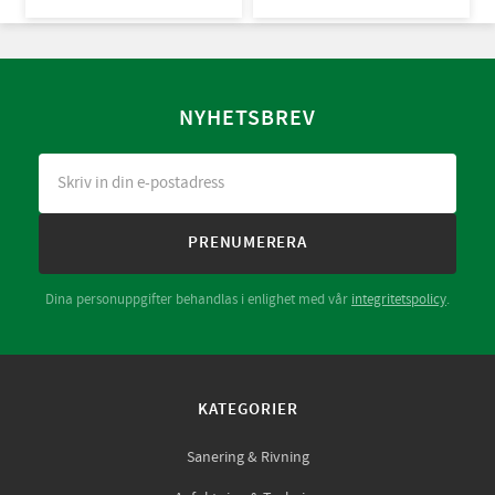
5-B, 6-B. Engångsoverall för
skydd mot spray och stänk från
giftiga kemikalier. 10st/kart
NYHETSBREV
PRENUMERERA
Dina personuppgifter behandlas i enlighet med vår
integritetspolicy
.
KATEGORIER
Sanering & Rivning