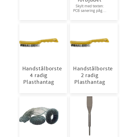
skydd mot damm
Skylt med texten:
och stänk från
PCB sanering pågår
vätska | Antistatisk
tillträde förbjudet
och andas väl för
för obehöriga
god arbetskomfort.
50st/kart
Handstålborste
Handstålborste
4 radig
2 radig
Plasthantag
Plasthantag