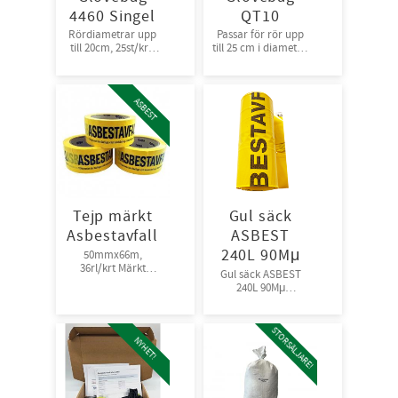
4460 Singel
QT10
Rördiametrar upp
Passar för rör upp
till 20cm, 25st/krt,
till 25 cm i diameter.
singel packade
20st/krt,
rullpackade
ASBEST
Tejp märkt
Gul säck
Asbestavfall
ASBEST
240L 90Mμ
50mmx66m,
36rl/krt Märkt
Gul säck ASBEST
”ASBESTAVFALL”
240L 90Mμ
10st/rl,9rl/krt,32krt/
pall
STORSÄLJARE!
NYHET!