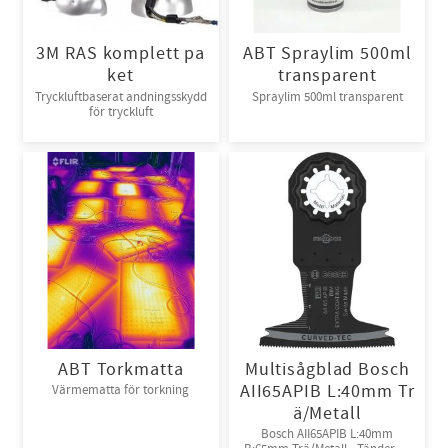
3M RAS komplett pa
ABT Spraylim 500ml
ket
transparent
Tryckluftbaserat andningsskydd
Spraylim 500ml transparent
för tryckluft
ABT Torkmatta
Multisågblad Bosch
AII65APIB L:40mm Tr
Värmematta för torkning
ä/Metall
Bosch AII65APIB L:40mm