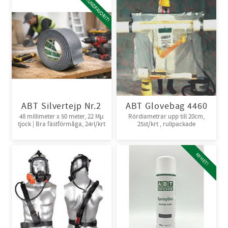
KUNDFAVORIT!
ABT Silvertejp Nr.2
ABT Glovebag 4460
48 millimeter x 50 meter, 22 Mμ
Rördiametrar upp till 20cm,
tjock | Bra fästförmåga, 24rl/krt
25st/krt , rullpackade
NYHET!