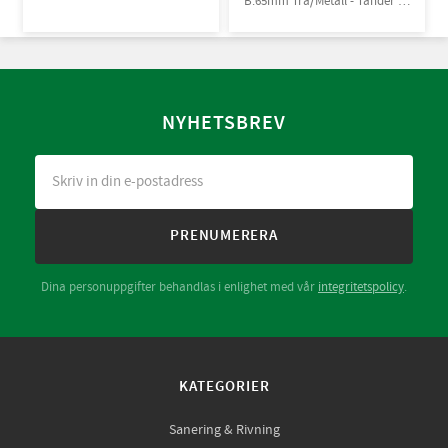
B:65mm Trä/Metall - Tänder av
Bi-metall
NYHETSBREV
PRENUMERERA
Dina personuppgifter behandlas i enlighet med vår
integritetspolicy
.
KATEGORIER
Sanering & Rivning