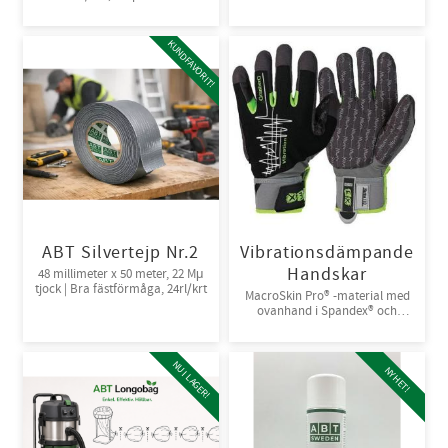
KUNDFAVORIT!
ABT Silvertejp Nr.2
Vibrationsdämpande
Handskar
48 millimeter x 50 meter, 22 Mμ
tjock | Bra fästförmåga, 24rl/krt
MacroSkin Pro® -material med
ovanhand i Spandex® och
kardborreknäppning. 6par/bunt
NU I LAGER!
NYHET!