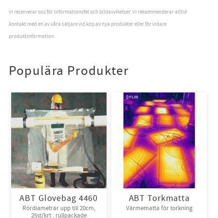
Vi reserverar oss för informationsfel och bildavvikelser. Vi rekommenderar alltid
kontakt med en av våra säljare vid köp av nya produkter eller för vidare
produktinformation.
Populära Produkter
ABT Glovebag 4460
ABT Torkmatta
Rördiametrar upp till 20cm,
Värmematta för torkning
25st/krt , rullpackade