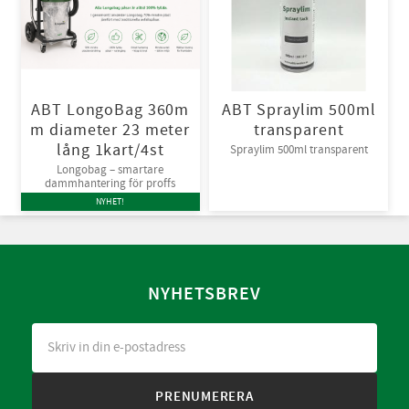
ABT LongoBag 360m
ABT Spraylim 500ml
m diameter 23 meter
transparent
lång 1kart/4st
Spraylim 500ml transparent
Longobag – smartare
dammhantering för proffs
NYHET!
NYHETSBREV
PRENUMERERA