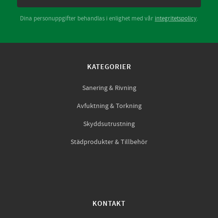
Dina personuppgifter behandlas i enlighet med vår
integritetspolicy
.
KATEGORIER
Sanering & Rivning
Avfuktning & Torkning
Skyddsutrustning
Städprodukter & Tillbehör
KONTAKT