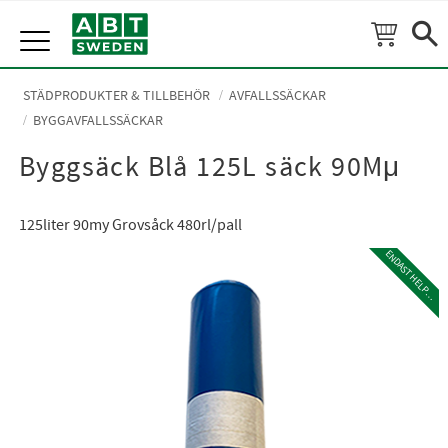
Meny
STÄDPRODUKTER & TILLBEHÖR
AVFALLSSÄCKAR
BYGGAVFALLSSÄCKAR
Byggsäck Blå 125L säck 90Mμ
125liter 90my Grovsåck 480rl/pall
E
N
D
A
S
T
H
E
L
P
L
A
L