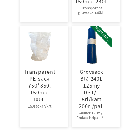
150mu. 240L
Transparent
grovsäck 150Mμ
70säckar/krt
24kart/pall
E
N
D
A
S
T
H
E
L
P
L
A
L
Transparent
Grovsäck
PE-säck
Blå 240L
750*850.
125my
150mu.
10st/rl
100L.
8rl/kart
200rl/pall
150säckar/krt
240liter 125my -
Endast helpall 200
rullar