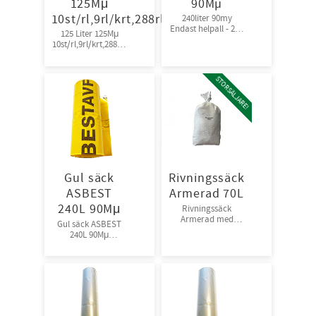
125Mμ
90Mµ
10st/rl,9rl/krt,288rl/pall
240liter 90my
Endast helpall - 250
125 Liter 125Mμ
rullar
10st/rl,9rl/krt,288rl/
pall
STORSÄLJARE!
Gul säck
Rivningssäck
ASBEST
Armerad 70L
240L 90Mμ
Rivningssäck
Armerad med
Gul säck ASBEST
plastinnerfolie
240L 90Mμ
50st/bunt,
10st/rl,9rl/krt,32krt/
1000st/bal
pall