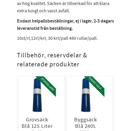
av hög kvalitet. Säcken är tillverkad för att klara
extra tungt och vasst avfall.
Endast helpallsbeställningar, ej i lager. 2-3 dagars
leveranstid från beställning.
10st/rl,12rl/krt, 30 krt/pall 480 rullar/pall.
Tillbehör, reservdelar &
relaterade produkter
E
N
D
A
S
T
H
E
L
P
L
STORSÄLJARE!
A
L
Grovsäck
Byggsäck
Blå 125 Liter
Blå 240L