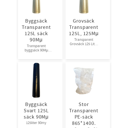
Byggsäck
Grovsäck
Transparent
Transparent
125L säck
125L, 125Mμ
90Mμ
Transparent
Grovsäck 125 Liter
Transparent
125Mμ
byggsäck 90Mμ
10st/rl,8rl/krt,36krt/
10st/rl – 12rl/krt –
pall
36 krt/pall
Byggsäck
Stor
Svart 125L
Transparent
säck 90Mμ
PE-säck
865*1400.
125liter 90my