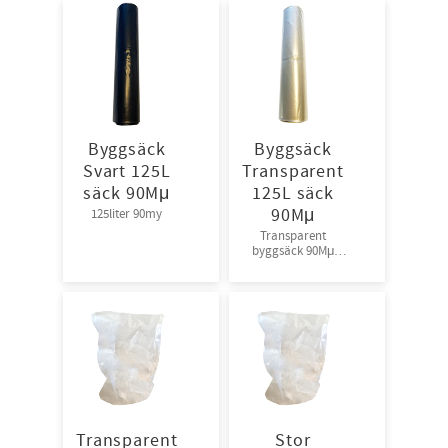
Byggsäck
Byggsäck
Svart 125L
Transparent
säck 90Mμ
125L säck
90Mμ
125liter 90my
Transparent
byggsäck 90Mμ
10st/rl – 12rl/krt –
36 krt/pall
Transparent
Stor