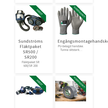
vätska | Antistatisk
M-XXXL Godkända
och andas väl för
för PCB &
KUNDFAVORIT!
god arbetskomfort.
asbestsanering
ASBEST
50st/kart
Förp : 25 st
overall/krt
Sundströms
Engångsmontagehandsk
Fläktpaket
PU-belagd handske.
Tunna slitstarka
SR500 /
handskar när det
SR200
ställs höga krav på
god fingerkänsla. •
Fläktpaket SR
Mycket slitstarka
500/SR 200
med ventilerande
egenskaper.
KUNDFAVORIT!
ASBEST