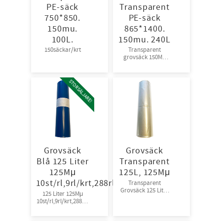
PE-säck
Transparent
750*850.
PE-säck
150mu.
865*1400.
100L.
150mu. 240L
150säckar/krt
Transparent
grovsäck 150Mμ
70säckar/krt
24kart/pall
STORSÄLJARE!
Grovsäck
Grovsäck
Blå 125 Liter
Transparent
125Mμ
125L, 125Mμ
10st/rl,9rl/krt,288rl/pall
Transparent
Grovsäck 125 Liter
125 Liter 125Mμ
125Mμ
10st/rl,9rl/krt,288rl/
10st/rl,8rl/krt,36krt/
pall
pall