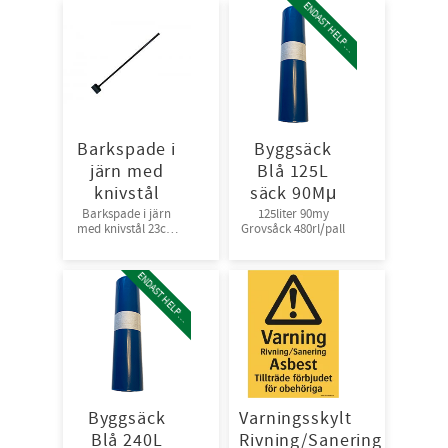
E
N
D
A
S
T
H
E
L
P
L
A
L
Barkspade i
Byggsäck
järn med
Blå 125L
knivstål
säck 90Mμ
Barkspade i järn
125liter 90my
med knivstål 23cm
Grovsåck 480rl/pall
bred, 160 cm lång
E
N
D
A
S
T
H
E
L
P
L
A
L
Byggsäck
Varningsskylt
Blå 240L
Rivning/Sanering