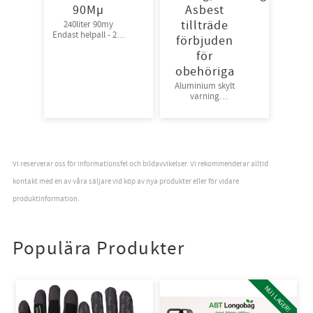
90Mµ
Asbest
tillträde
240liter 90my
Endast helpall - 250
förbjuden
rullar
för
obehöriga
Aluminium skylt
varning
rivning/sanering
Asbest tillträde
förbjuden för
obehöriga
Vi reserverar oss för informationsfel och bildavvikelser. Vi rekommenderar alltid
kontakt med en av våra säljare vid köp av nya produkter eller för vidare
produktinformation.
Populära Produkter
NU I LAGER!