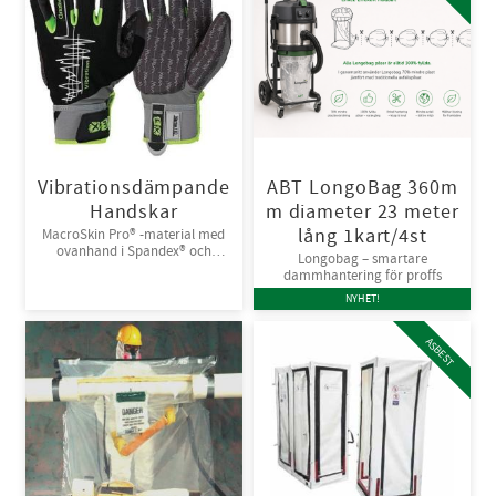
Vibrationsdämpande
ABT LongoBag 360m
Handskar
m diameter 23 meter
lång 1kart/4st
MacroSkin Pro® -material med
ovanhand i Spandex® och
Longobag – smartare
kardborreknäppning. 6par/bunt
dammhantering för proffs
NYHET!
ASBEST