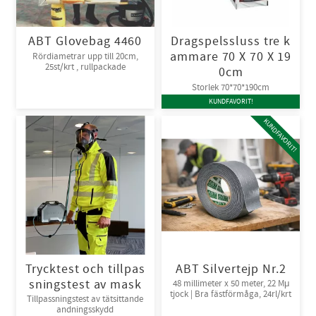
ABT Glovebag 4460
Dragspelssluss tre k
ammare 70 X 70 X 19
Rördiametrar upp till 20cm,
25st/krt , rullpackade
0cm
Storlek 70*70*190cm
KUNDFAVORIT!
KUNDFAVORIT!
Trycktest och tillpas
ABT Silvertejp Nr.2
sningstest av mask
48 millimeter x 50 meter, 22 Mμ
tjock | Bra fästförmåga, 24rl/krt
Tillpassningstest av tätsittande
andningsskydd