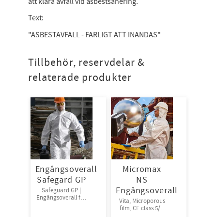
att klara avfall vid asbestsanering.
Text:
"ASBESTAVFALL - FARLIGT ATT INANDAS"
Tillbehör, reservdelar &
relaterade produkter
Engångsoverall
Micromax
Safegard GP
NS
Engångsoverall
Safeguard GP |
Engångsoverall för
Vita, Microporous
skydd mot damm
film, CE class 5/6.
och stänk från
Finns i storlekarna: