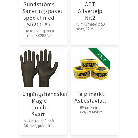
Sundströms
ABT
Saneringspaket
Silvertejp
special med
Nr.2
SR200 Air
48 millimeter x 50
meter, 22 Mμ tjock |
Fläktpaket special
Bra fästförmåga,
med SR200 Air
24rl/krt
ASBEST
Engångshandskar
Tejp märkt
Magic
Asbestavfall
Touch.
50mmx66m,
36rl/krt Märkt
Svart.
”ASBESTAVFALL”
Magic Touch® Soft
Nitrile™, puderfria.
Färg: Svart.
100st/frp