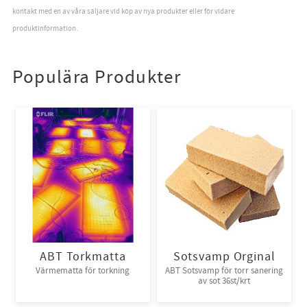
kontakt med en av våra säljare vid köp av nya produkter eller för vidare
produktinformation.
Populära Produkter
ABT Torkmatta
Sotsvamp Orginal
Värmematta för torkning
ABT Sotsvamp för torr sanering
av sot 36st/krt