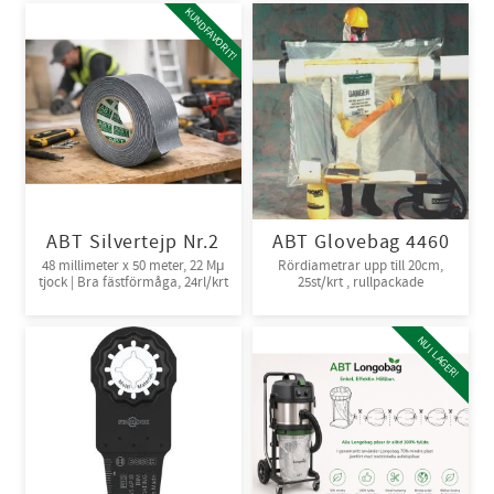
KUNDFAVORIT!
ABT Silvertejp Nr.2
ABT Glovebag 4460
48 millimeter x 50 meter, 22 Mμ
Rördiametrar upp till 20cm,
tjock | Bra fästförmåga, 24rl/krt
25st/krt , rullpackade
NU I LAGER!