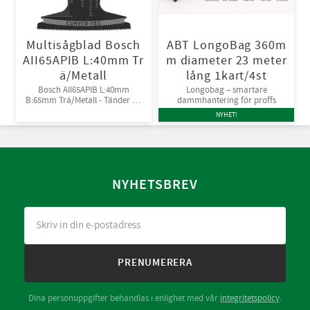
Multisågblad Bosch
ABT LongoBag 360m
AII65APIB L:40mm Tr
m diameter 23 meter
ä/Metall
lång 1kart/4st
Bosch AII65APIB L:40mm
Longobag – smartare
B:65mm Trä/Metall - Tänder av
dammhantering för proffs
Bi-metall
NYHET!
NYHETSBREV
PRENUMERERA
Dina personuppgifter behandlas i enlighet med vår
integritetspolicy
.