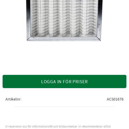
LOGGA IN FÖR PRISER
Artikelnr
ACS01676
Vi reserverar oss för informationsfel och bildavvikelser. Vi rekommenderar alltid