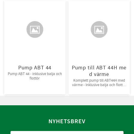
Pump ABT 44
Pump till ABT 44H me
d värme
Pump ABT 44 - inklusive balja och
flottör
Komplett pump till ABT44H med
värme - Inklusive balja och flottör
för automatisk tömning av
kondensvatten
NYHETSBREV