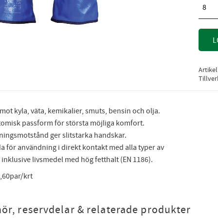
8
L
Artike
Tillve
mot kyla, väta, kemikalier, smuts, bensin och olja.
tomisk passform för största möjliga komfort.
tningsmotstånd ger slitstarka handskar.
 för användning i direkt kontakt med alla typer av
 inklusive livsmedel med hög fetthalt (EN 1186).
,60par/krt
hör, reservdelar & relaterade produkter