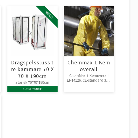
ASBEST
Dragspelssluss t
Chemmax 1 Kem
re kammare 70 X
overall
70 X 190cm
ChemMax 1 Kemoverall
EN14126, CE-standard 3-B,
Storlek 70*70*190cm
4-B, 5-B, 6-B.
KUNDFAVORIT!
Engångsoverall för skydd
mot spray och stänk från
giftiga kemikalier.
10st/kart