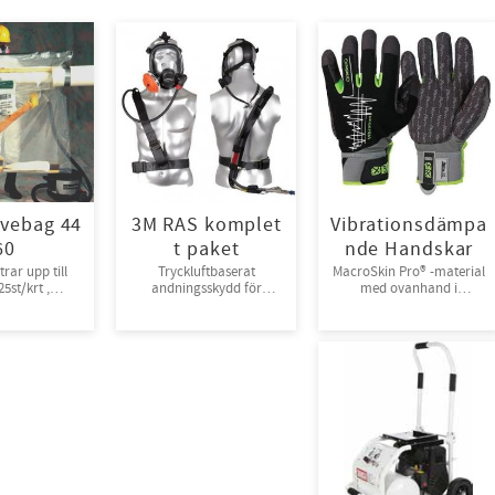
vebag 44
3M RAS komplet
Vibrationsdämpa
60
t paket
nde Handskar
rar upp till
Tryckluftbaserat
MacroSkin Pro® -material
5st/krt ,
andningsskydd för
med ovanhand i
packade
tryckluft
Spandex® och
kardborreknäppning.
6par/bunt