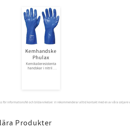
Kemhandske
Phulax
Kemikalieresistenta
handskar i nitril •
Slitstarka. • Skyddar
mot kemikalier,
diesel, bensin och
olja. 10 par/bunt,120
par/krt
oss för informationsfel och bildavvikelser. Vi rekommenderar alltid kontakt med en av våra säljare 
lära Produkter