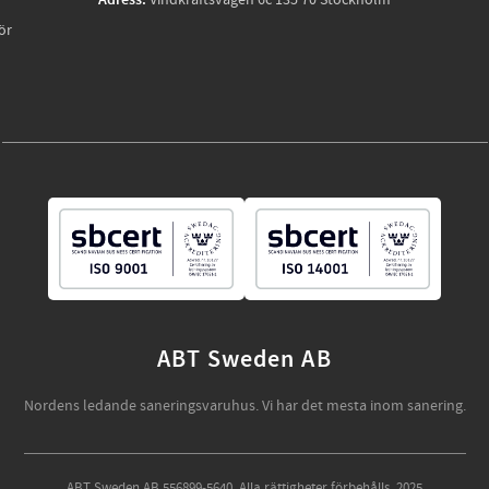
Adress:
Vindkraftsvägen 6c 135 70 Stockholm
ör
ABT Sweden AB
Nordens ledande saneringsvaruhus. Vi har det mesta inom sanering.
ABT Sweden AB 556899-5640. Alla rättigheter förbehålls. 2025