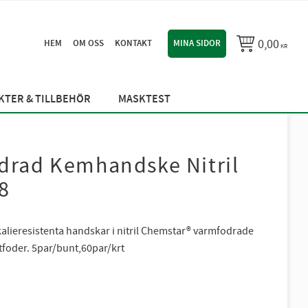
0,00
HEM
OM OSS
KONTAKT
MINA SIDOR
KR
TER & TILLBEHÖR
MASKTEST
drad Kemhandske Nitril
8
alieresistenta handskar i nitril Chemstar® varmfodrade
tfoder. 5par/bunt,60par/krt