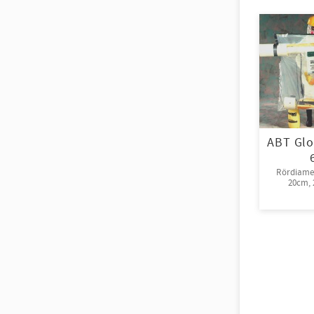
ABT Glo
Rördiamet
20cm, 2
rull