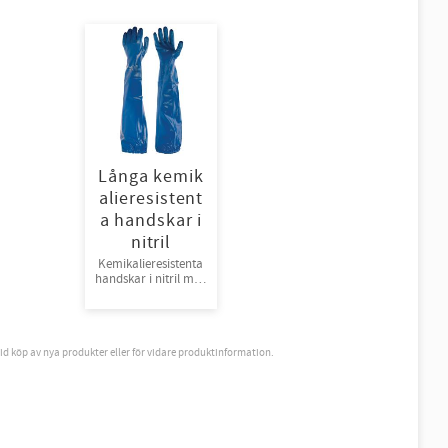
Långa kemik
alieresistent
a handskar i
nitril
Kemikalieresistenta
handskar i nitril med
lång, påsvetsad
nitrilmanschett.
6st/bunt strl 7-12
vid köp av nya produkter eller för vidare produktinformation.