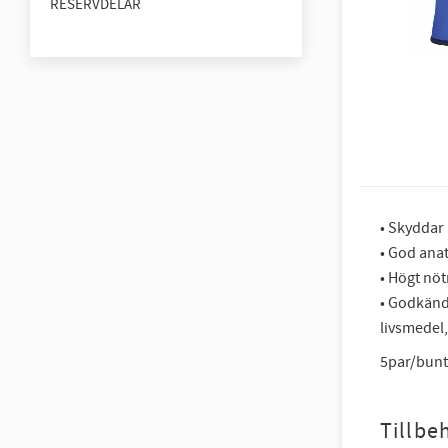
RESERVDELAR
• Skyddar 
• God ana
• Högt nö
• Godkända
livsmedel,
5par/bunt
Tillbe