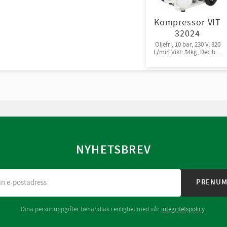
Kompressor VIT
32024
Oljefri, 10 bar, 230 V, 320
L/min Vikt: 54kg, Decibel:
72
NYHETSBREV
PRENUM
Dina personuppgifter behandlas i enlighet med vår
integritetspolicy
.