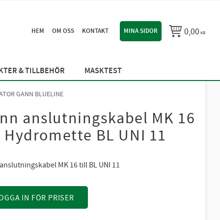
0,00
HEM
OM OSS
KONTAKT
MINA SIDOR
KR
TER & TILLBEHÖR
MASKTEST
ATOR GANN BLUELINE
nn anslutningskabel MK 16
ll Hydromette BL UNI 11
anslutningskabel MK 16 till BL UNI 11
OGGA IN FÖR PRISER