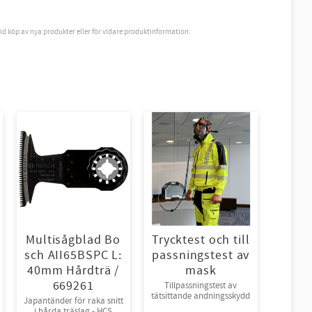
vid köp av nya produkter eller för vidare produktinformation.
Multisågblad Bo
Trycktest och till
sch AII65BSPC L:
passningstest av
40mm Hårdträ /
mask
669261
Tillpassningstest av
tätsittande andningsskydd
Japantänder för raka snitt
i hårda träslag - HCS