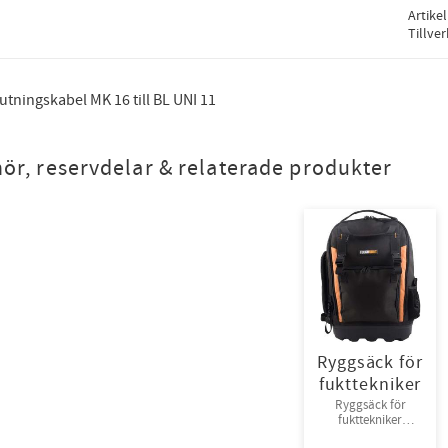
Artike
Tillve
tningskabel MK 16 till BL UNI 11
hör, reservdelar & relaterade produkter
Ryggsäck för
fukttekniker
Ryggsäck för
fukttekniker
Toughbuilt.