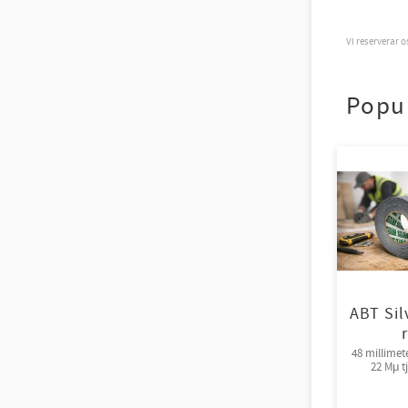
Vi reserverar 
Popu
ABT Sil
48 millimet
22 Mμ t
fästförmå