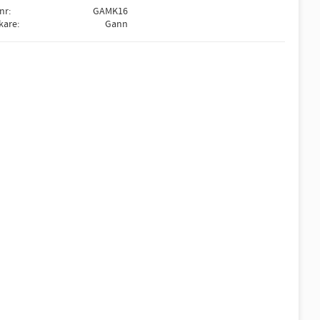
lnr
GAMK16
rkare
Gann