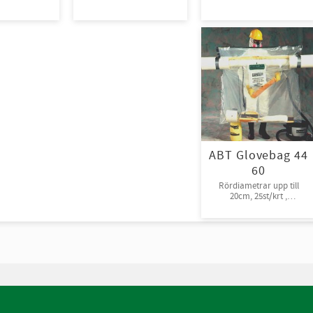
giftiga kemikalier.
10st/kart
ABT Glovebag 44
60
Rördiametrar upp till
20cm, 25st/krt ,
rullpackade