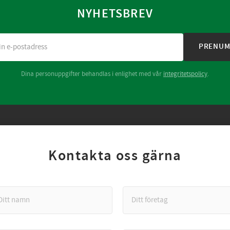
NYHETSBREV
PRENUM
Dina personuppgifter behandlas i enlighet med vår
integritetspolicy
.
Kontakta oss gärna