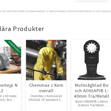
oss för informationsfel och bildavvikelser. Vi rekommenderar alltid kontakt med en av våra säljare 
lära Produkter
KUNDFAVORIT!
vertejp N
Chemmax 1 Kem
Multisågblad Bo
r.2
overall
sch AII65APIB L:
40mm Trä/Metall
er x 50 meter,
ChemMax 1 Kemoverall
jock | Bra
EN14126, CE-standard 3-B,
Bosch AII65APIB L:40mm
ga, 24rl/krt
4-B, 5-B, 6-B.
B:65mm Trä/Metall -
Engångsoverall för skydd
Tänder av Bi-metall
mot spray och stänk från