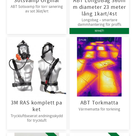
Sotsvamp Orginal
ABT LongoBag 360m
m diameter 23 meter
ABT Sotsvamp för torr sanering
av sot 36st/krt
lång 1kart/4st
Longobag – smartare
dammhantering för proffs
NYHET!
3M RAS komplett pa
ABT Torkmatta
ket
Värmematta för torkning
Tryckluftbaserat andningsskydd
för tryckluft