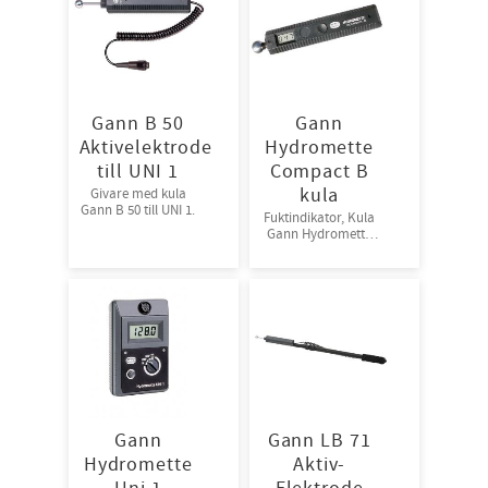
Gann B 50
Gann
Aktivelektrode
Hydromette
till UNI 1
Compact B
kula
Givare med kula
Gann B 50 till UNI 1.
Fuktindikator, Kula
Gann Hydromette
Compact B
Gann
Gann LB 71
Hydromette
Aktiv-