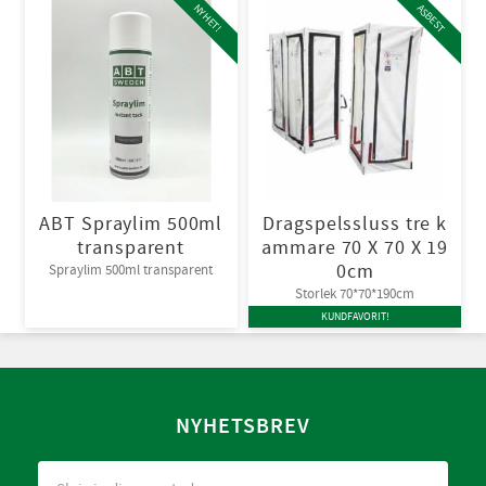
NYHET!
ASBEST
ABT Spraylim 500ml
Dragspelssluss tre k
transparent
ammare 70 X 70 X 19
0cm
Spraylim 500ml transparent
Storlek 70*70*190cm
KUNDFAVORIT!
NYHETSBREV