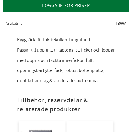
LOGGA IN FÖR PRISER
Artikelnr
TB66A
Ryggsäck för fukttekniker Toughbuilt.
Passar till upp till17” laptops. 31 fickor och loopar
med öppna och täckta innerfickor, fullt
öppningsbart ytterfack, robust bottenplatta,
dubbla handtag & vadderade axelremmar.
Tillbehör, reservdelar &
relaterade produkter