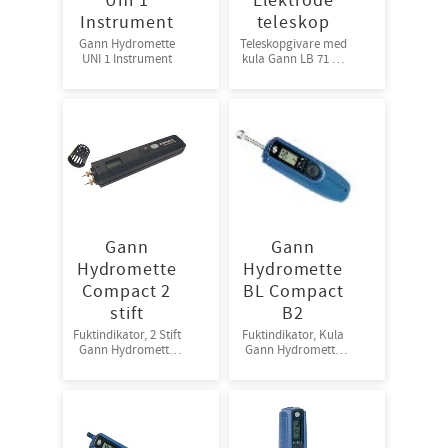
Uni 1
Elektrode
Instrument
teleskop
Gann Hydromette
Teleskopgivare med
UNI 1 Instrument
kula Gann LB 71 till
UNI 1
Gann
Gann
Hydromette
Hydromette
Compact 2
BL Compact
stift
B2
Fuktindikator, 2 Stift
Fuktindikator, Kula
Gann Hydromette
Gann Hydromette
Compact A
BL Compact B2