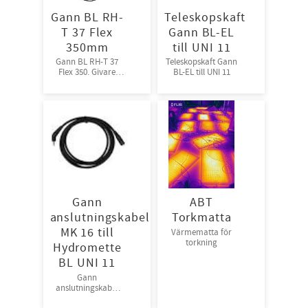
Gann BL RH-
Teleskopskaft
T 37 Flex
Gann BL-EL
350mm
till UNI 11
Gann BL RH-T 37
Teleskopskaft Gann
Flex 350. Givare
BL-EL till UNI 11
350mm flex
Gann
ABT
anslutningskabel
Torkmatta
MK 16 till
Värmematta för
torkning
Hydromette
BL UNI 11
Gann
anslutningskabel
MK 16 till BL UNI 11