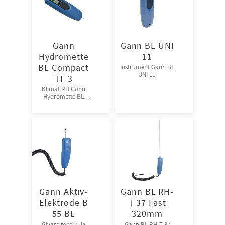
Gann
Gann BL UNI
Hydromette
11
BL Compact
Instrument Gann BL
UNI 11.
TF 3
Klimat RH Gann
Hydromette BL
Compact TF 3
Gann Aktiv-
Gann BL RH-
Elektrode B
T 37 Fast
55 BL
320mm
Givare med kula
Gann BL RH-T 37