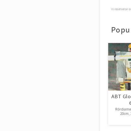
Vi reserverar 
Popu
ABT Glo
Rördiamet
20cm, 2
rull