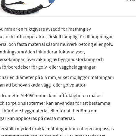
60 mm är en fuktgivare avsedd för mätning av
het och lufttemperatur, särskilt lämplig för tillämpningar
rial och fasta material såsom murverk betong eller golv.
ndningsområden inkluderar fuktanalyser,
rsökningar, övervakning av byggnadstorkning och
v förberedelser för golv- eller väggbeläggningar.
 har en diameter på 5,5 mm, vilket möjliggör mätningar i
an att behöva skada vägg- eller golvplattor.
dromette M 4050-enhet kan luftfuktigheten mätas i
och sorptionsisotermer kan användas för att bestämma
n i härdade byggmaterial eller för att bedöma om
gar kan appliceras på dessa material.
äkerställa mycket exakta mätningar bör enheten anpassas