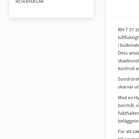
RESERVDELAR
RH-T 37 1
luftfuktig
i bulkmate
Dess anvä
skadeunde
kontroll a
Sondröret
skarvar ut
Med en Hy
borrhål, 
fukthalte
beläggnin
För att s