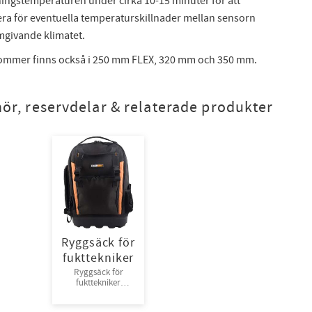
ningstemperaturen under cirka 10-15 minuter för att
a för eventuella temperaturskillnader mellan sensorn
mgivande klimatet.
ommer finns också i 250 mm FLEX, 320 mm och 350 mm.
hör, reservdelar & relaterade produkter
Ryggsäck för
fukttekniker
Ryggsäck för
fukttekniker
Toughbuilt.