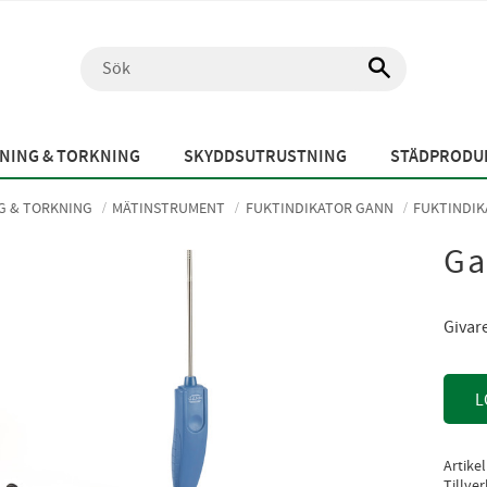
NING & TORKNING
SKYDDSUTRUSTNING
STÄDPRODUK
G & TORKNING
MÄTINSTRUMENT
FUKTINDIKATOR GANN
FUKTINDIK
Ga
Givar
L
Artike
Tillve