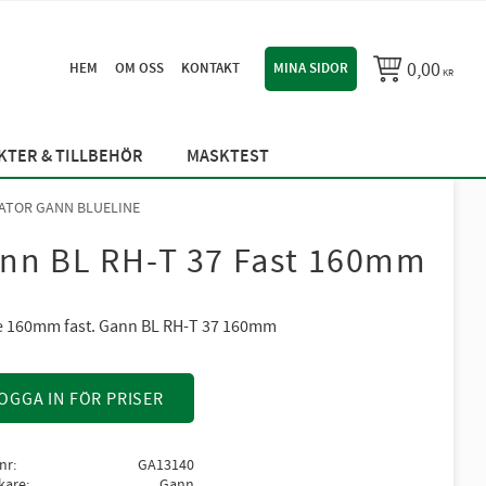
0,00
HEM
OM OSS
KONTAKT
MINA SIDOR
KR
TER & TILLBEHÖR
MASKTEST
ATOR GANN BLUELINE
nn BL RH-T 37 Fast 160mm
e 160mm fast. Gann BL RH-T 37 160mm
OGGA IN FÖR PRISER
lnr
GA13140
rkare
Gann