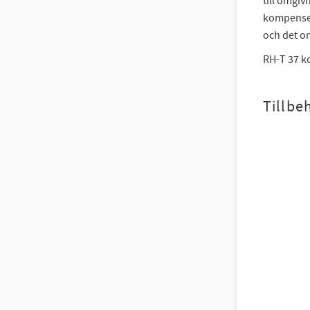
till omgiv
kompenser
och det o
RH-T 37 k
Tillbe