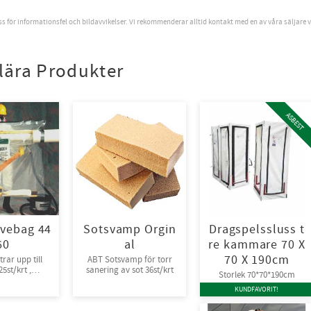
oss för informationsfel och bildavvikelser. Vi rekommenderar alltid kontakt med en av våra säljare 
lära Produkter
ASBEST
vebag 44
Sotsvamp Orgin
Dragspelssluss t
60
al
re kammare 70 X
70 X 190cm
rar upp till
ABT Sotsvamp för torr
5st/krt ,
sanering av sot 36st/krt
Storlek 70*70*190cm
packade
KUNDFAVORIT!