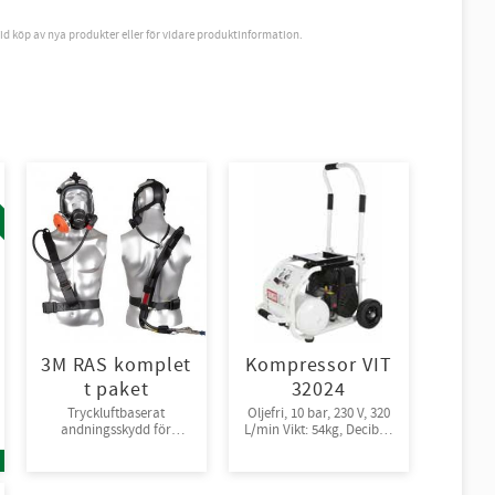
vid köp av nya produkter eller för vidare produktinformation.
3M RAS komplet
Kompressor VIT
t paket
32024
Tryckluftbaserat
Oljefri, 10 bar, 230 V, 320
andningsskydd för
L/min Vikt: 54kg, Decibel:
tryckluft
72