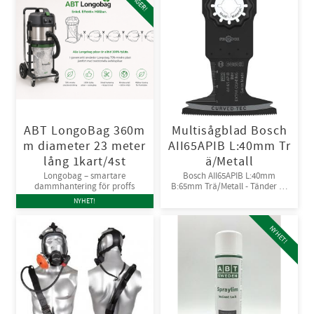
ABT LongoBag 360m
Multisågblad Bosch
m diameter 23 meter
AII65APIB L:40mm Tr
lång 1kart/4st
ä/Metall
Longobag – smartare
Bosch AII65APIB L:40mm
dammhantering för proffs
B:65mm Trä/Metall - Tänder av
Bi-metall
NYHET!
NYHET!