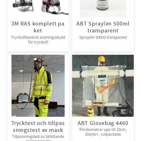
3M RAS komplett pa
ABT Spraylim 500ml
ket
transparent
Tryckluftbaserat andningsskydd
Spraylim 500ml transparent
för tryckluft
Trycktest och tillpas
ABT Glovebag 4460
sningstest av mask
Rördiametrar upp till 20cm,
25st/krt , rullpackade
Tillpassningstest av tätsittande