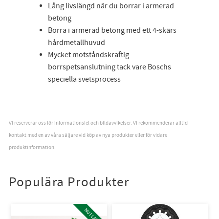
Lång livslängd när du borrar i armerad
betong
Borra i armerad betong med ett 4-skärs
hårdmetallhuvud
Mycket motståndskraftig
borrspetsanslutning tack vare Boschs
speciella svetsprocess
Vi reserverar oss för informationsfel och bildavvikelser. Vi rekommenderar alltid
kontakt med en av våra säljare vid köp av nya produkter eller för vidare
produktinformation.
Populära Produkter
NU I LAGER!