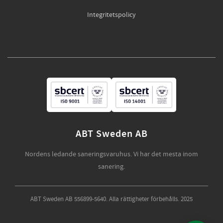
Integritetspolicy
ABT Sweden AB
Nordens ledande saneringsvaruhus. Vi har det mesta inom
sanering.
ABT Sweden AB 556899-5640. Alla rättigheter förbehålls. 2025